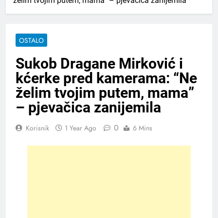
želim tvojim putem, mama” – pjevačica zanijemila
OSTALO
Sukob Dragane Mirković i
kćerke pred kamerama: “Ne
želim tvojim putem, mama”
– pjevačica zanijemila
0
Korisnik
1 Year Ago
6 Mins