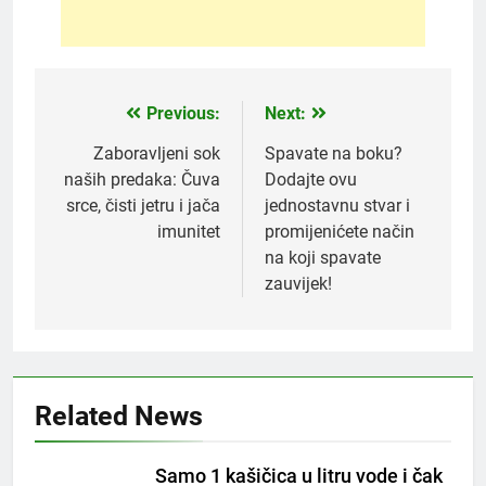
Previous:
Next:
Post
navigation
Zaboravljeni sok
Spavate na boku?
naših predaka: Čuva
Dodajte ovu
srce, čisti jetru i jača
jednostavnu stvar i
imunitet
promijenićete način
na koji spavate
zauvijek!
5
Related News
Čaj od lovora i cimeta – prirodni
napitak za svakodnevnu rutinu
Samo 1 kašičica u litru vode i čak
OSTALO