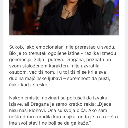
Sukob, iako emocionalan, nije prerastao u svađu.
Bio je to trenutak ogoljene istine – razlika između
generacija, želja i puteva. Dragana, poznata po
svom staloženom karakteru, nije uzvratila
osudom, već tišinom. I u toj tišini se krila sva
dubina majčinske ljubavi – spremnost da pusti,
čak i kad je teško.
Nakon emisije, novinari su pokušali da izvuku
izjave, ali Dragana je samo kratko rekla: „Djeca
nisu naši klonovi. Ona su svoja bića. Ako sam
nešto dobro uradila kao majka, onda je to to – što
ima svoj stav i ne boji se da ga kaže.“