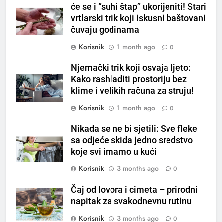
će se i “suhi štap” ukorijeniti! Stari
vrtlarski trik koji iskusni baštovani
6
čuvaju godinama
ČISTAČ JETRE: Uzmite gutljaj
Korisnik
1 month ago
0
na prazan stomak i crijeva će
raditi kao sat, zaboravit ćete na
OSTALO
Njemački trik koji osvaja ljeto:
loše varenje
Kako rashladiti prostoriju bez
klime i velikih računa za struju!
7
Tračevi su njihova glavna
Korisnik
1 month ago
0
preokupacija: Ljudi rođeni u ova
tri znaka najviše vole ogovarati
Nikada se ne bi sjetili: Sve fleke
OSTALO
sa odjeće skida jedno sredstvo
koje svi imamo u kući
8
Korisnik
3 months ago
Piće od smreke – prirodni
0
napitak koji se često spominje
Čaj od lovora i cimeta – prirodni
kod šećerne bolesti
OSTALO
napitak za svakodnevnu rutinu
Korisnik
3 months ago
0
1