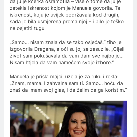
da ju je kćerka osramotila – više o tome da ju je
zatekla iskrenost kojom je Manuela govorila. Ta
iskrenost, koju je uvijek podržavala kod drugih,
sada je bila usmjerena prema njoj – i bilo je teško
ne osjetiti tugu.
„Samo… nisam znala da se tako osjećaš,“ tiho je
izgovorila Dragana, a oči su joj se zasuzile. „Cijeli
život sam pokušavala da vam dam sve najbolje…
Nisam htjela da vam namećem svoje izbore.“
Manuela je prišla majci, uzela je za ruku i rekla:
„Znam, mama. I zahvalna sam ti. Samo… hoću da
znaš da imam svoj glas, i da želim da ga koristim.“