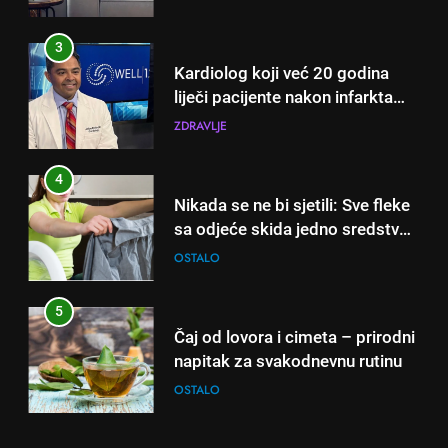
3
Kardiolog koji već 20 godina
liječi pacijente nakon infarkta
otkrio: Ove 4 jutarnje navike
ZDRAVLJE
nikada ne praktikujem prije 9
sati – mnogi ih rade svakog
4
dana!
Nikada se ne bi sjetili: Sve fleke
sa odjeće skida jedno sredstvo
koje svi imamo u kući
OSTALO
5
Čaj od lovora i cimeta – prirodni
napitak za svakodnevnu rutinu
OSTALO
6