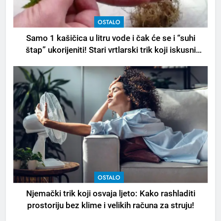
OSTALO
Samo 1 kašičica u litru vode i čak će se i “suhi
štap” ukorijeniti! Stari vrtlarski trik koji iskusni
baštovani čuvaju godinama
OSTALO
Njemački trik koji osvaja ljeto: Kako rashladiti
prostoriju bez klime i velikih računa za struju!