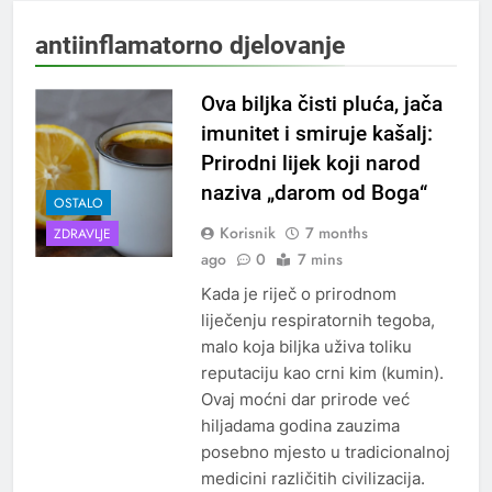
antiinflamatorno djelovanje
Ova biljka čisti pluća, jača
imunitet i smiruje kašalj:
Prirodni lijek koji narod
naziva „darom od Boga“
OSTALO
Korisnik
7 months
ZDRAVLJE
ago
0
7 mins
Kada je riječ o prirodnom
liječenju respiratornih tegoba,
malo koja biljka uživa toliku
reputaciju kao crni kim (kumin).
Ovaj moćni dar prirode već
hiljadama godina zauzima
posebno mjesto u tradicionalnoj
medicini različitih civilizacija.