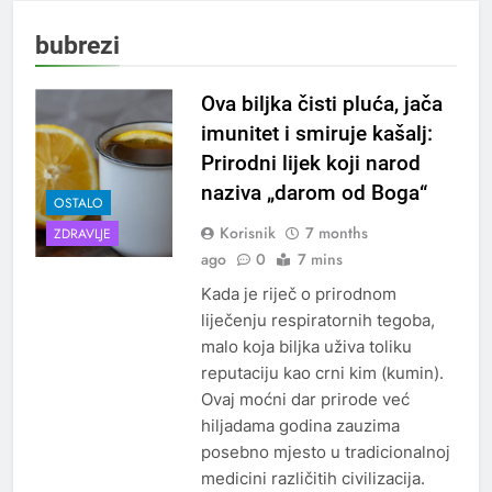
bubrezi
Ova biljka čisti pluća, jača
imunitet i smiruje kašalj:
Prirodni lijek koji narod
naziva „darom od Boga“
OSTALO
Korisnik
7 months
ZDRAVLJE
ago
0
7 mins
Kada je riječ o prirodnom
liječenju respiratornih tegoba,
malo koja biljka uživa toliku
reputaciju kao crni kim (kumin).
Ovaj moćni dar prirode već
hiljadama godina zauzima
posebno mjesto u tradicionalnoj
medicini različitih civilizacija.