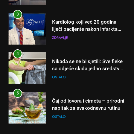
3
Kardiolog koji već 20 godina
liječi pacijente nakon infarkta
otkrio: Ove 4 jutarnje navike
ZDRAVLJE
nikada ne praktikujem prije 9
sati – mnogi ih rade svakog
4
dana!
Nikada se ne bi sjetili: Sve fleke
sa odjeće skida jedno sredstvo
koje svi imamo u kući
OSTALO
5
Čaj od lovora i cimeta – prirodni
napitak za svakodnevnu rutinu
OSTALO
6