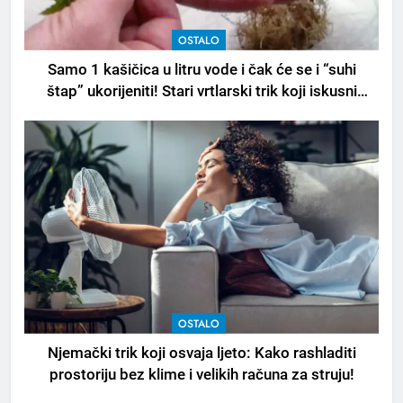
OSTALO
Samo 1 kašičica u litru vode i čak će se i “suhi
štap” ukorijeniti! Stari vrtlarski trik koji iskusni
baštovani čuvaju godinama
OSTALO
Njemački trik koji osvaja ljeto: Kako rashladiti
prostoriju bez klime i velikih računa za struju!