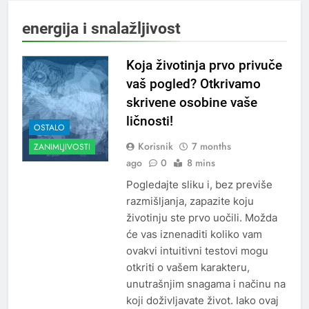
energija i snalažljivost
Koja životinja prvo privuče
vaš pogled? Otkrivamo
skrivene osobine vaše
ličnosti!
OSTALO
Korisnik
7 months
ZANIMLJIVOSTI
ago
0
8 mins
Pogledajte sliku i, bez previše
razmišljanja, zapazite koju
životinju ste prvo uočili. Možda
će vas iznenaditi koliko vam
ovakvi intuitivni testovi mogu
otkriti o vašem karakteru,
unutrašnjim snagama i načinu na
koji doživljavate život. Iako ovaj