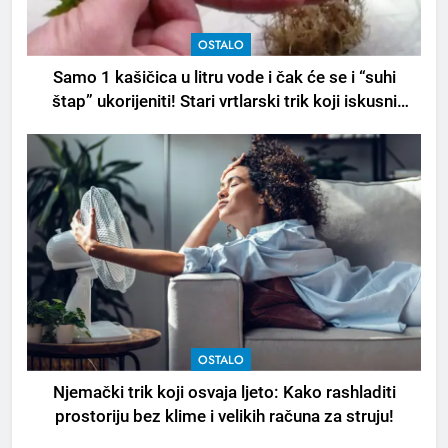
OSTALO
Samo 1 kašičica u litru vode i čak će se i “suhi
štap” ukorijeniti! Stari vrtlarski trik koji iskusni
baštovani čuvaju godinama
OSTALO
Njemački trik koji osvaja ljeto: Kako rashladiti
prostoriju bez klime i velikih računa za struju!