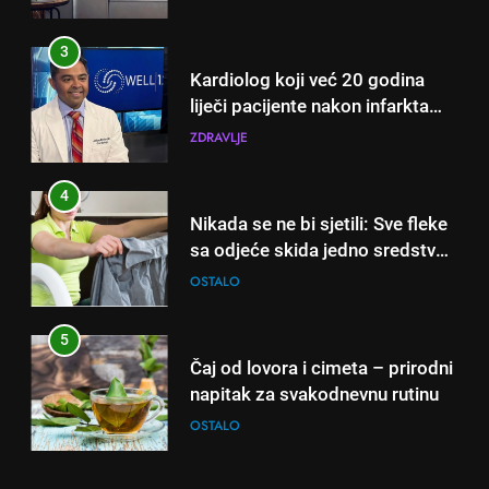
3
Kardiolog koji već 20 godina
liječi pacijente nakon infarkta
otkrio: Ove 4 jutarnje navike
ZDRAVLJE
nikada ne praktikujem prije 9
sati – mnogi ih rade svakog
4
dana!
Nikada se ne bi sjetili: Sve fleke
sa odjeće skida jedno sredstvo
koje svi imamo u kući
OSTALO
5
Čaj od lovora i cimeta – prirodni
napitak za svakodnevnu rutinu
OSTALO
6