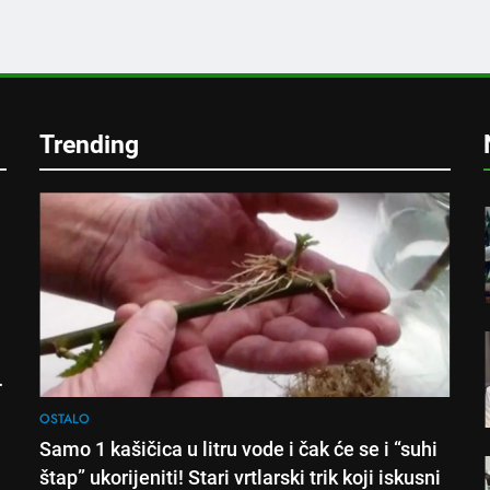
e
Trending
!
OSTALO
Samo 1 kašičica u litru vode i čak će se i “suhi
štap” ukorijeniti! Stari vrtlarski trik koji iskusni