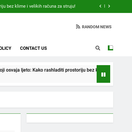
iju bez klime i velikih računa za struju!
 otkrio: Ove 4 jutarnje navike nikada ne
ije 9 sati – mnogi ih rade svakog dana!
RANDOM NEWS
da jedno sredstvo koje svi imamo u kući
tari vrtlarski trik koji iskusni baštovani
OLICY
CONTACT US
čuvaju godinama
iju bez klime i velikih računa za struju!
 ljeto: Kako rashladiti prostoriju bez klime i velikih računa za s
 otkrio: Ove 4 jutarnje navike nikada ne
ije 9 sati – mnogi ih rade svakog dana!
da jedno sredstvo koje svi imamo u kući