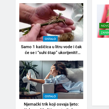
NOVO
ZANIM
OSTALO
Samo 1 kašičica u litru vode i čak
će se i “suhi štap” ukorijeniti!
Stari vrtlarski trik koji iskusni
baštovani čuvaju godinama
OSTALO
Njemački trik koji osvaja ljeto: