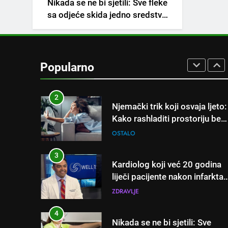
Nikada se ne bi sjetili: Sve fleke
napitak koji se često spominj
sa odjeće skida jedno sredstvo
kod šećerne bolesti
OSTALO
koje svi imamo u kući
1
Samo 1 kašičica u litru vode i
čak će se i “suhi štap”
Popularno
ukorijeniti! Stari vrtlarski trik
OSTALO
koji iskusni baštovani čuvaju
godinama
2
Njemački trik koji osvaja ljeto:
Kako rashladiti prostoriju bez
klime i velikih računa za struju
OSTALO
3
Kardiolog koji već 20 godina
liječi pacijente nakon infarkta
otkrio: Ove 4 jutarnje navike
ZDRAVLJE
nikada ne praktikujem prije 9
sati – mnogi ih rade svakog
4
Nikada se ne bi sjetili: Sve
dana!