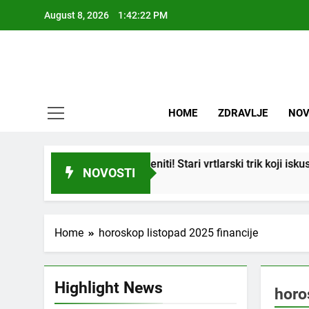
Skip
August 8, 2026
1:42:22 PM
to
content
HOME
ZDRAVLJE
NOV
 se i “suhi štap” ukorijeniti! Stari vrtlarski trik koji iskusni ba
NOVOSTI
Home
horoskop listopad 2025 financije
Highlight News
horo