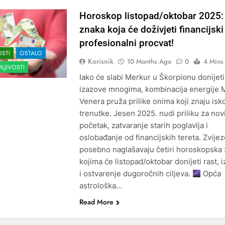
Horoskop listopad/oktobar 2025: 
znaka koja će doživjeti financijski 
profesionalni procvat!
STI
OSTALO
Korisnik
10 Months Ago
0
4 Mins
LJIVOSTI
Iako će slabi Merkur u Škorpionu donijeti
izazove mnogima, kombinacija energije M
Venera pruža prilike onima koji znaju iskor
trenutke. Jesen 2025. nudi priliku za nov
početak, zatvaranje starih poglavlja i
oslobađanje od financijskih tereta. Zvije
posebno naglašavaju četiri horoskopska
kojima će listopad/oktobar donijeti rast, i
i ostvarenje dugoročnih ciljeva.
Opća
astrološka…
Read More