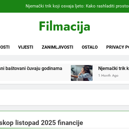
Njemački trik koji osvaja ljeto: Kako rashladiti prostor
Kardiolog koji već 20 godina liječi pacijente nakon infarkta
Filmacija
praktikujem pr
Nikada se ne bi sjetili: Sve fleke sa odjeće ski
Samo 1 kašičica u litru vode i čak će se i “suhi štap” ukorijeniti! S
OSTI
VIJESTI
ZANIMLJIVOSTI
OSTALO
PRIVACY P
Njemački trik koji osvaja ljeto: Kako rashladiti prostor
štovani čuvaju godinama
Njemački trik koji osvaja
Kardiolog koji već 20 godina liječi pacijente nakon infarkta
praktikujem pr
1 Month Ago
Nikada se ne bi sjetili: Sve fleke sa odjeće ski
skop listopad 2025 financije