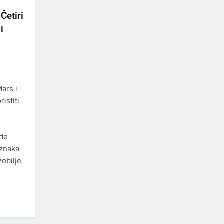
Četiri
i
ars i
istiti
i
zde
 znaka
zobilje