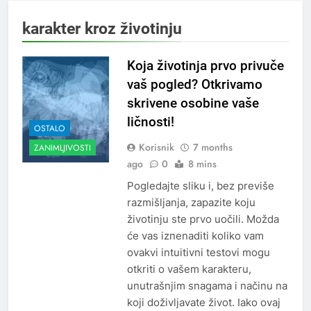
karakter kroz životinju
Koja životinja prvo privuče
vaš pogled? Otkrivamo
skrivene osobine vaše
ličnosti!
OSTALO
Korisnik
7 months
ZANIMLJIVOSTI
ago
0
8 mins
Pogledajte sliku i, bez previše
razmišljanja, zapazite koju
životinju ste prvo uočili. Možda
će vas iznenaditi koliko vam
ovakvi intuitivni testovi mogu
otkriti o vašem karakteru,
unutrašnjim snagama i načinu na
koji doživljavate život. Iako ovaj