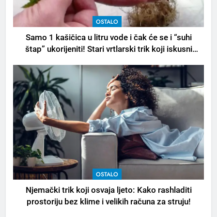
OSTALO
Samo 1 kašičica u litru vode i čak će se i “suhi
štap” ukorijeniti! Stari vrtlarski trik koji iskusni
baštovani čuvaju godinama
OSTALO
Njemački trik koji osvaja ljeto: Kako rashladiti
prostoriju bez klime i velikih računa za struju!