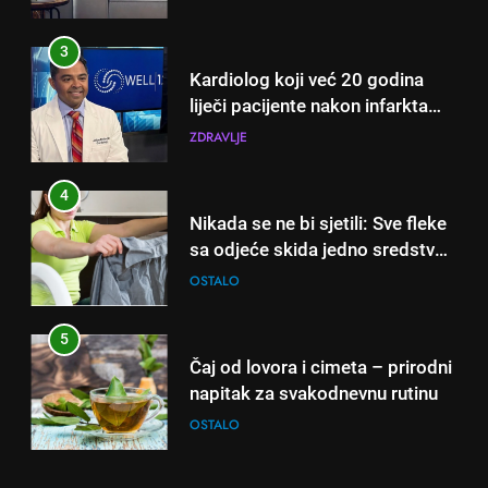
3
Kardiolog koji već 20 godina
liječi pacijente nakon infarkta
otkrio: Ove 4 jutarnje navike
ZDRAVLJE
nikada ne praktikujem prije 9
sati – mnogi ih rade svakog
4
dana!
Nikada se ne bi sjetili: Sve fleke
sa odjeće skida jedno sredstvo
koje svi imamo u kući
OSTALO
5
Čaj od lovora i cimeta – prirodni
napitak za svakodnevnu rutinu
OSTALO
6