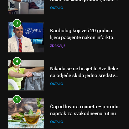
otkrio: Ove 4 jutarnje navike
ZDRAVLJE
nikada ne praktikujem prije 9
sati – mnogi ih rade svakog
4
dana!
Nikada se ne bi sjetili: Sve fleke
sa odjeće skida jedno sredstvo
koje svi imamo u kući
OSTALO
5
Čaj od lovora i cimeta – prirodni
napitak za svakodnevnu rutinu
OSTALO
6
ČISTAČ JETRE: Uzmite gutljaj
5
na prazan stomak i crijeva će
Čaj od lovora i cimeta – prirodni
raditi kao sat, zaboravit ćete na
OSTALO
napitak za svakodnevnu rutinu
loše varenje