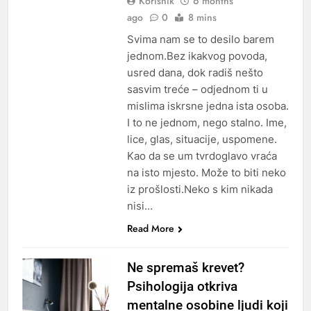
Korisnik
6 months
ago
0
8 mins
Svima nam se to desilo barem
jednom.Bez ikakvog povoda,
usred dana, dok radiš nešto
sasvim treće – odjednom ti u
mislima iskrsne jedna ista osoba.
I to ne jednom, nego stalno. Ime,
lice, glas, situacije, uspomene.
Kao da se um tvrdoglavo vraća
na isto mjesto. Može to biti neko
iz prošlosti.Neko s kim nikada
nisi…
Read More
Ne spremaš krevet?
Psihologija otkriva
mentalne osobine ljudi koji