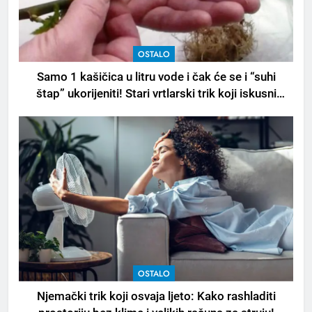
OSTALO
Samo 1 kašičica u litru vode i čak će se i “suhi
štap” ukorijeniti! Stari vrtlarski trik koji iskusni
baštovani čuvaju godinama
OSTALO
Njemački trik koji osvaja ljeto: Kako rashladiti