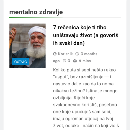
mentalno zdravlje
7 rečenica koje ti tiho
uništavaju život (a govoriš
ih svaki dan)
Korisnik
3 months
ago
0
6 mins
OSTALO
Koliko puta si sebi nešto rekao
“usput”, bez razmišljanja — i
nastavio dalje kao da to nema
nikakvu težinu? Istina je mnogo
ozbiljnija. Riječi koje
svakodnevno koristiš, posebno
one koje upućuješ sam sebi,
imaju ogroman utjecaj na tvoj
život, odluke i način na koji vidiš