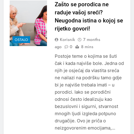
Zašto se porodica ne
raduje vašoj sreći?
Neugodna istina o kojoj se
rijetko govori!
Korisnik
7 months
OSTALO
ago
0
8 mins
Postoje teme o kojima se šuti
čak i kada najviše bole. Jedna od
njih je osjećaj da vlastita sreća
ne nailazi na podršku tamo gdje
bi je najviše trebala imati – u
porodici. Iako se porodični
odnosi često idealizuju kao
bezuslovni i sigurni, stvarnost
mnogih ljudi izgleda potpuno
drugačije. Ovo je priča o
neizgovorenim emocijama,…