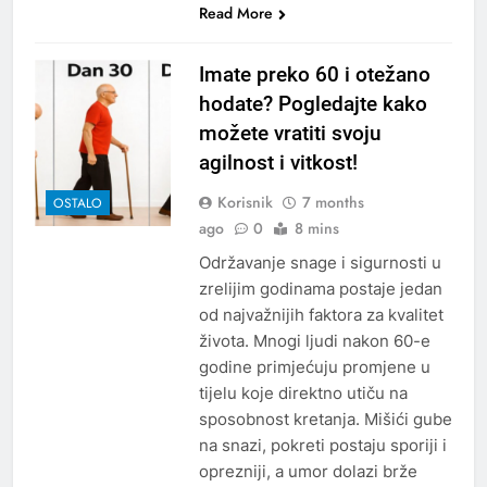
Read More
Imate preko 60 i otežano
hodate? Pogledajte kako
možete vratiti svoju
agilnost i vitkost!
Korisnik
7 months
OSTALO
ago
0
8 mins
Održavanje snage i sigurnosti u
zrelijim godinama postaje jedan
od najvažnijih faktora za kvalitet
života. Mnogi ljudi nakon 60-e
godine primjećuju promjene u
tijelu koje direktno utiču na
sposobnost kretanja. Mišići gube
na snazi, pokreti postaju sporiji i
oprezniji, a umor dolazi brže