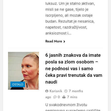
luksuz. Um je stalno aktivan,
misli se ne gase, tijelo je
iscrpljeno, ali mozak ostaje
budan. Rezultat je nesanica,
napetost, razdražljivost,
anksioznost i…
Read More
6 jasnih znakova da imate
posla sa zlom osobom –
ne podnosi vas i samo
čeka pravi trenutak da vam
naudi
OSTALO
Korisnik
7 months
ago
0
7 mins
U svakodnevnom životu
neminovno susrećemo različite