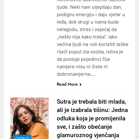
ljude. Neki nam uljepšaju dan,
podignu energiju i daju vjetar u
leđa, dok drugi u nama bude
nelagodu, stres i osjećaj da
„nešto nije kako treba“. Iako
većina ljudi ne voli koristiti teške
riječi poput zla osoba, istina je
da postoje pojedinci čije
namjere nisu ni čiste ni
dobronamjerne….
Read More
Sutra je trebala biti mlada,
ali je izabrala tišinu: Jedna
odluka koja je promijenila
sve, i zašto obećanje
glamuroznog vjenčanja
OSTALO