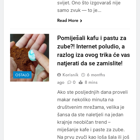
svijet. Ono što izgovaraš nije
samo zvuk — to je…
Read More
Pomiješali kafu i pastu za
zube?! Internet poludio, a
razlog iza ovog trika će vas
natjerati da se zamislite!
Korisnik
6 months
OSTALO
ago
0
8 mins
Ako ste posljednjih dana proveli
makar nekoliko minuta na
društvenim mrežama, velika je
šansa da ste naletjeli na jedan
krajnje neobičan trend –
miješanje kafe i paste za zube.
Na prvu zvuči kao loša šala ili još