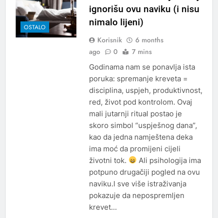
ignorišu ovu naviku (i nisu
nimalo lijeni)
OSTALO
Korisnik
6 months
ago
0
7 mins
Godinama nam se ponavlja ista
poruka: spremanje kreveta =
disciplina, uspjeh, produktivnost,
red, život pod kontrolom. Ovaj
mali jutarnji ritual postao je
skoro simbol “uspješnog dana”,
kao da jedna namještena deka
ima moć da promijeni cijeli
životni tok.
Ali psihologija ima
potpuno drugačiji pogled na ovu
naviku.I sve više istraživanja
pokazuje da nepospremljen
krevet…