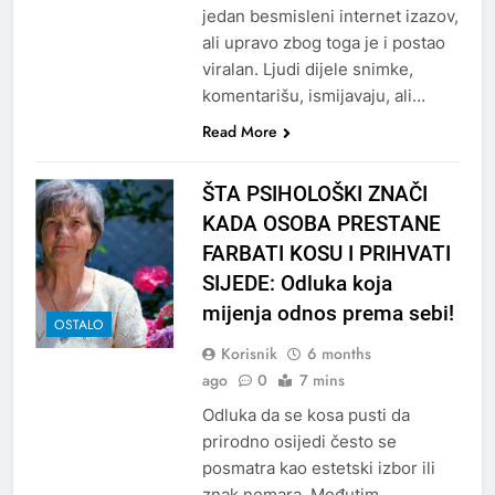
jedan besmisleni internet izazov,
ali upravo zbog toga je i postao
viralan. Ljudi dijele snimke,
komentarišu, ismijavaju, ali…
Read More
ŠTA PSIHOLOŠKI ZNAČI
KADA OSOBA PRESTANE
FARBATI KOSU I PRIHVATI
SIJEDE: Odluka koja
mijenja odnos prema sebi!
OSTALO
Korisnik
6 months
ago
0
7 mins
Odluka da se kosa pusti da
prirodno osijedi često se
posmatra kao estetski izbor ili
znak nemara. Međutim,