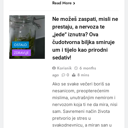
Read More
Ne možeš zaspati, misli ne
prestaju, a nervoza te
„jede“ iznutra? Ova
čudotvorna biljka smiruje
OSTALO
um i tijelo kao prirodni
ZDRAVLJE
sedativ!
Korisnik
6 months
ago
0
8 mins
Ako se svake večeri boriš sa
nesanicom, preopterećenim
mislima, unutrašnjim nemirom i
nervozom koja ti ne da mira, nisi
sam. Savremeni način života
pretvorio je stres u
svakodnevnicu, a miran san u