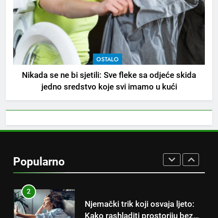
Tračevi su njihova glavna
preokupacija: Ljudi rođeni u ova
tri znaka najviše vole ogovarati
OSTALO
OSTALO
8
Nikada se ne bi sjetili: Sve fleke sa odjeće skida
Piće od smreke – prirodni
jedno sredstvo koje svi imamo u kući
napitak koji se često spominje
kod šećerne bolesti
OSTALO
1
Samo 1 kašičica u litru vode i
čak će se i “suhi štap”
Popularno
ukorijeniti! Stari vrtlarski trik koji
OSTALO
iskusni baštovani čuvaju
godinama
2
Njemački trik koji osvaja ljeto:
Kako rashladiti prostoriju bez