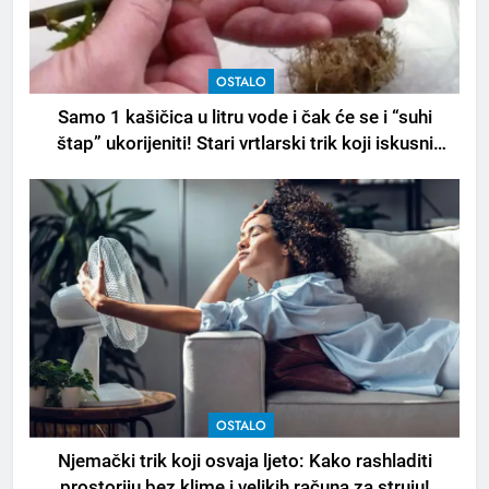
OSTALO
Samo 1 kašičica u litru vode i čak će se i “suhi
štap” ukorijeniti! Stari vrtlarski trik koji iskusni
baštovani čuvaju godinama
OSTALO
Njemački trik koji osvaja ljeto: Kako rashladiti
prostoriju bez klime i velikih računa za struju!