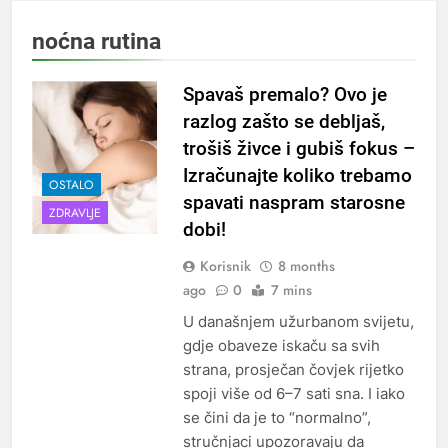
noćna rutina
Spavaš premalo? Ovo je
razlog zašto se debljaš,
trošiš živce i gubiš fokus –
Izračunajte koliko trebamo
OSTALO
spavati naspram starosne
ZDRAVLJE
dobi!
Korisnik
8 months
ago
0
7 mins
U današnjem užurbanom svijetu,
gdje obaveze iskaču sa svih
strana, prosječan čovjek rijetko
spoji više od 6–7 sati sna. I iako
se čini da je to “normalno”,
stručnjaci upozoravaju da