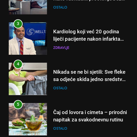
klime i velikih računa za struju!
OSTALO
3
Kardiolog koji već 20 godina
liječi pacijente nakon infarkta
otkrio: Ove 4 jutarnje navike
ZDRAVLJE
nikada ne praktikujem prije 9
sati – mnogi ih rade svakog
4
dana!
Nikada se ne bi sjetili: Sve fleke
sa odjeće skida jedno sredstvo
koje svi imamo u kući
OSTALO
5
Čaj od lovora i cimeta – prirodni
napitak za svakodnevnu rutinu
OSTALO