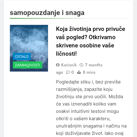
samopouzdanje i snaga
Koja životinja prvo privuče
vaš pogled? Otkrivamo
skrivene osobine vaše
ličnosti!
OSTALO
Korisnik
7 months
ZANIMLJIVOSTI
ago
0
8 mins
Pogledajte sliku i, bez previše
razmišljanja, zapazite koju
životinju ste prvo uočili. Možda
će vas iznenaditi koliko vam
ovakvi intuitivni testovi mogu
otkriti o vašem karakteru,
unutrašnjim snagama i načinu na
koji doživljavate život. Iako ovaj