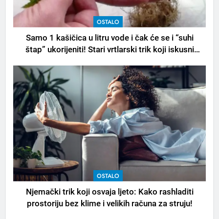
OSTALO
Samo 1 kašičica u litru vode i čak će se i “suhi
štap” ukorijeniti! Stari vrtlarski trik koji iskusni
baštovani čuvaju godinama
OSTALO
Njemački trik koji osvaja ljeto: Kako rashladiti
prostoriju bez klime i velikih računa za struju!