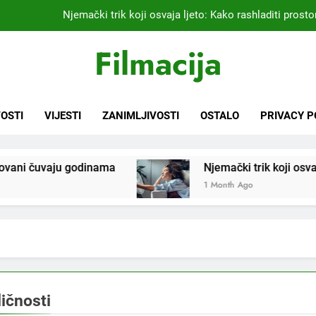
Kardiolog koji već 20 godina liječi pacijente nakon infarkta
praktikujem pr
Filmacija
Nikada se ne bi sjetili: Sve fleke sa odjeće ski
Samo 1 kašičica u litru vode i čak će se i “suhi štap” ukorijeniti! S
Njemački trik koji osvaja ljeto: Kako rashladiti prostor
OSTI
VIJESTI
ZANIMLJIVOSTI
OSTALO
PRIVACY P
Kardiolog koji već 20 godina liječi pacijente nakon infarkta
praktikujem pr
odinama
Njemački trik koji osvaja ljeto: Kako ras
Nikada se ne bi sjetili: Sve fleke sa odjeće ski
1 Month Ago
ličnosti