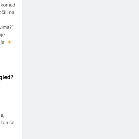
n komad
čili na
evima?“
je.
nja.
ogled?
ja,
ožda će