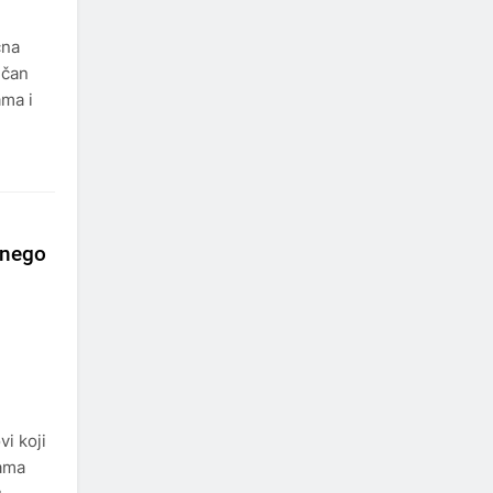
čna
učan
ama i
e nego
vi koji
nama