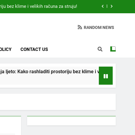
 otkrio: Ove 4 jutarnje navike nikada ne
ije 9 sati – mnogi ih rade svakog dana!
da jedno sredstvo koje svi imamo u kući
RANDOM NEWS
tari vrtlarski trik koji iskusni baštovani
čuvaju godinama
iju bez klime i velikih računa za struju!
OLICY
CONTACT US
 otkrio: Ove 4 jutarnje navike nikada ne
ije 9 sati – mnogi ih rade svakog dana!
hladiti prostoriju bez klime i velikih računa za struju!
da jedno sredstvo koje svi imamo u kući