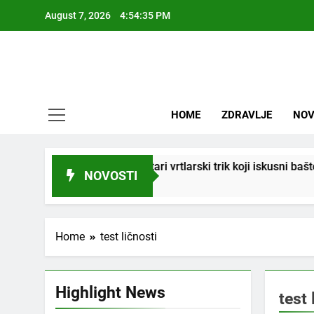
Skip
August 7, 2026
4:54:36 PM
to
content
HOME
ZDRAVLJE
NOV
” ukorijeniti! Stari vrtlarski trik koji iskusni baštovani čuvaju g
NOVOSTI
Home
test ličnosti
Highlight News
test 