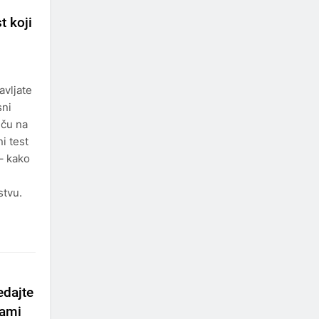
t koji
avljate
sni
iču na
i test
– kako
stvu.
edajte
sami