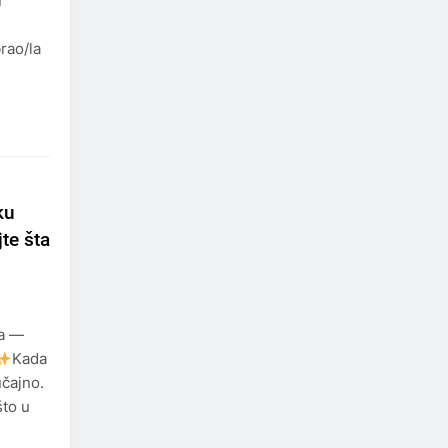
u
rao/la
ku
jte šta
da —
Kada
učajno.
što u