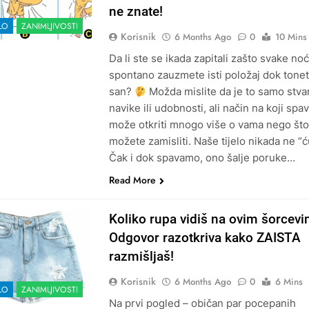
ne znate!
LO
ZANIMLJIVOSTI
Korisnik
6 Months Ago
0
10 Mins
Da li ste se ikada zapitali zašto svake noć
spontano zauzmete isti položaj dok tone
san?
Možda mislite da je to samo stva
navike ili udobnosti, ali način na koji spa
može otkriti mnogo više o vama nego što
možete zamisliti. Naše tijelo nikada ne “ću
Čak i dok spavamo, ono šalje poruke…
Read More
Koliko rupa vidiš na ovim šorcev
Odgovor razotkriva kako ZAISTA
razmišljaš!
Korisnik
6 Months Ago
0
6 Mins
LO
ZANIMLJIVOSTI
Na prvi pogled – običan par pocepanih