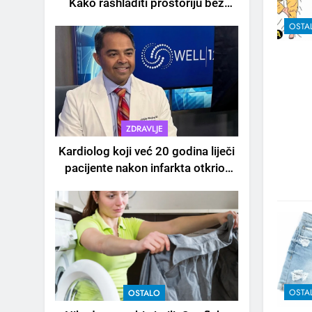
Kako rashladiti prostoriju bez
klime i velikih računa za struju!
OSTA
ZDRAVLJE
Kardiolog koji već 20 godina liječi
pacijente nakon infarkta otkrio:
Ove 4 jutarnje navike nikada ne
praktikujem prije 9 sati – mnogi
ih rade svakog dana!
OSTA
OSTALO