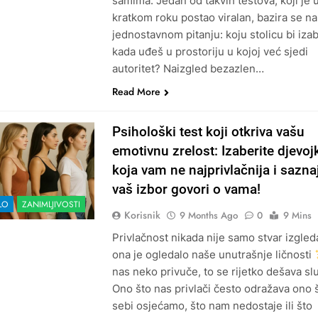
samima. Jedan od takvih testova, koji je 
kratkom roku postao viralan, bazira se na
jednostavnom pitanju: koju stolicu bi izab
kada uđeš u prostoriju u kojoj već sjedi
autoritet? Naizgled bezazlen…
Read More
Psihološki test koji otkriva vašu
emotivnu zrelost: Izaberite djevoj
koja vam ne najprivlačnija i sazna
vaš izbor govori o vama!
LO
ZANIMLJIVOSTI
Korisnik
9 Months Ago
0
9 Mins
Privlačnost nikada nije samo stvar izgle
ona je ogledalo naše unutrašnje ličnosti
nas neko privuče, to se rijetko dešava sl
Ono što nas privlači često odražava ono 
sebi osjećamo, što nam nedostaje ili što