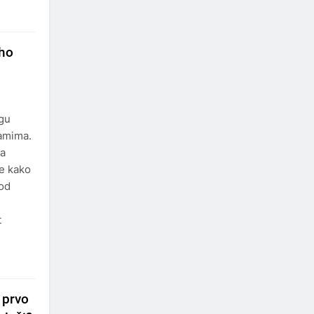
iho
ogu
samima.
da
te kako
 od
t
a prvo