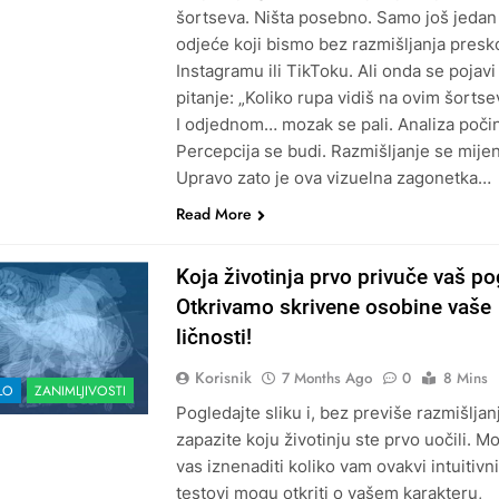
šortseva. Ništa posebno. Samo još jeda
odjeće koji bismo bez razmišljanja presko
Instagramu ili TikToku. Ali onda se pojavi
pitanje: „Koliko rupa vidiš na ovim šorts
I odjednom… mozak se pali. Analiza počin
Percepcija se budi. Razmišljanje se mije
Upravo zato je ova vizuelna zagonetka…
Read More
Koja životinja prvo privuče vaš p
Otkrivamo skrivene osobine vaše
ličnosti!
Korisnik
7 Months Ago
0
8 Mins
LO
ZANIMLJIVOSTI
Pogledajte sliku i, bez previše razmišljan
zapazite koju životinju ste prvo uočili. M
vas iznenaditi koliko vam ovakvi intuitivni
testovi mogu otkriti o vašem karakteru,