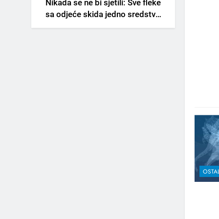
Nikada se ne bi sjetili: Sve fleke
sa odjeće skida jedno sredstvo
koje svi imamo u kući
OSTA