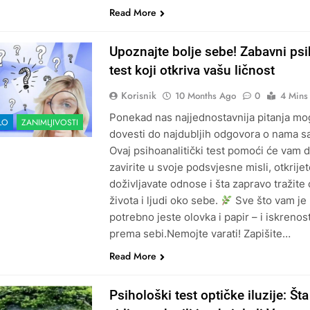
Read More
Upoznajte bolje sebe! Zabavni ps
test koji otkriva vašu ličnost
Korisnik
10 Months Ago
0
4 Mins
Ponekad nas najjednostavnija pitanja m
LO
ZANIMLJIVOSTI
dovesti do najdubljih odgovora o nama 
Ovaj psihoanalitički test pomoći će vam 
zavirite u svoje podsvjesne misli, otkrije
doživljavate odnose i šta zapravo tražite
života i ljudi oko sebe.
Sve što vam je
potrebno jeste olovka i papir – i iskrenos
prema sebi.Nemojte varati! Zapišite…
Read More
Psihološki test optičke iluzije: Št