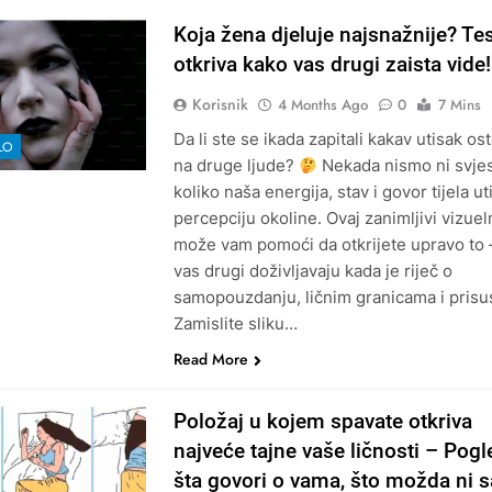
Koja žena djeluje najsnažnije? Tes
otkriva kako vas drugi zaista vide!
Korisnik
4 Months Ago
0
7 Mins
Da li ste se ikada zapitali kakav utisak ost
LO
na druge ljude?
Nekada nismo ni svje
koliko naša energija, stav i govor tijela ut
percepciju okoline. Ovaj zanimljivi vizueln
može vam pomoći da otkrijete upravo to 
vas drugi doživljavaju kada je riječ o
samopouzdanju, ličnim granicama i prisu
Zamislite sliku…
Read More
Položaj u kojem spavate otkriva
najveće tajne vaše ličnosti – Pogl
šta govori o vama, što možda ni 