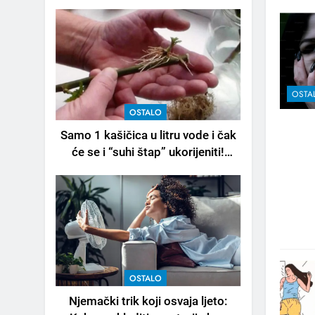
OSTA
OSTALO
Samo 1 kašičica u litru vode i čak
će se i “suhi štap” ukorijeniti!
Stari vrtlarski trik koji iskusni
baštovani čuvaju godinama
OSTALO
Njemački trik koji osvaja ljeto: