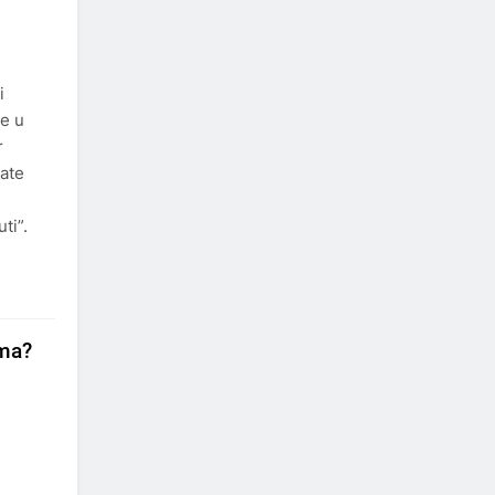
i
te u
r
vate
ti”.
ima?