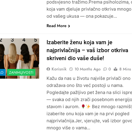
podsvjesno tražimo.Prema psiholozima,
koja vam djeluje privlačno otkriva mnogo
od vašeg ukusa — ona pokazuje…
Read More
Izaberite ženu koja vam je
najprivlačnija – vaš izbor otkriva
skriveni dio vaše duše!
Korisnik
10 Months Ago
0
8 Mins
LO
ZANIMLJIVOSTI
Kažu da nas u životu najviše privlači ono
odražava ono što već postoji u nama.
Pogledajte pažljivo pet žena na slici ispr
— svaka od njih zrači posebnom energij
stavom i aurom.
Bez mnogo razmišlj
izaberite onu koja vam je na prvi pogled
najprivlačnija.Jer, vjerujte, vaš izbor govo
mnogo više o vama…