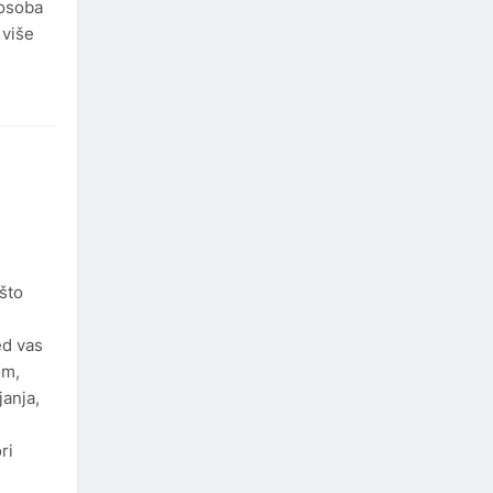
 osoba
 više
 što
ed vas
om,
anja,
ri