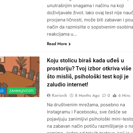
unutrašnjim snagama i načinu na koji
doživljavate život. Iako ovaj test nije nau
procjena ličnosti, može biti zabavan i po
način da razmislite o sopstvenim osobin
reakcijama u…
Read More
Koju stolicu biraš kada uđeš u
prostoriju? Tvoj izbor otkriva viš
što misliš, psihološki test koji je
zaludio internet!
LO
ZANIMLJIVOSTI
Korisnik
8 Months Ago
0
6 Mins
Na društvenim mrežama, posebno na
Instagramu i Facebooku, sve češće se
pojavljuju zanimljivi psihološki mini-testo
na zabavan način potiču razmišljanje o 