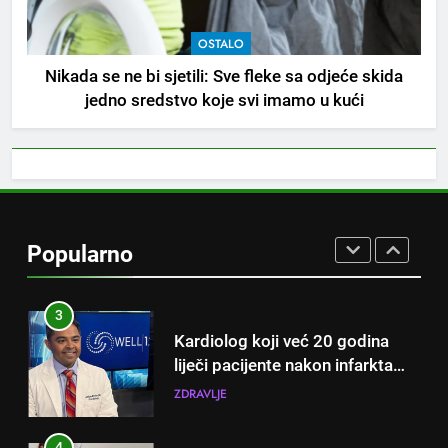
OSTALO
1
Nikada se ne bi sjetili: Sve fleke sa odjeće skida
Samo 1 kašičica u litru vode i
jedno sredstvo koje svi imamo u kući
čak će se i “suhi štap”
ukorijeniti! Stari vrtlarski trik koji
OSTALO
iskusni baštovani čuvaju
godinama
2
Njemački trik koji osvaja ljeto:
Kako rashladiti prostoriju bez
Popularno
klime i velikih računa za struju!
OSTALO
3
Kardiolog koji već 20 godina
liječi pacijente nakon infarkta
otkrio: Ove 4 jutarnje navike
ZDRAVLJE
nikada ne praktikujem prije 9
sati – mnogi ih rade svakog
4