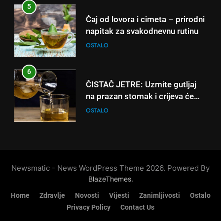
ČISTAČ JETRE: Uzmite gutljaj
5
na prazan stomak i crijeva će
Čaj od lovora i cimeta – prirodni
raditi kao sat, zaboravit ćete na
OSTALO
napitak za svakodnevnu rutinu
loše varenje
OSTALO
7
Tračevi su njihova glavna
6
preokupacija: Ljudi rođeni u ova
ČISTAČ JETRE: Uzmite gutljaj
tri znaka najviše vole ogovarati
OSTALO
na prazan stomak i crijeva će
raditi kao sat, zaboravit ćete na
OSTALO
8
loše varenje
Piće od smreke – prirodni
7
napitak koji se često spominje
Tračevi su njihova glavna
kod šećerne bolesti
OSTALO
preokupacija: Ljudi rođeni u ova
Newsmatic - News WordPress Theme 2026. Powered By
tri znaka najviše vole ogovarati
OSTALO
.
BlazeThemes
Home
Zdravlje
Novosti
Vijesti
Zanimljivosti
Ostalo
8
Privacy Policy
Contact Us
Piće od smreke – prirodni