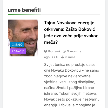
urme benefiti
Tajna Novakove energije
otkrivena: Zašto Đoković
jede ovo voće prije svakog
meča?
OSTALO
Korisnik
9 months
ZDRAVLJE
ago
0
8 mins
Svijet tenisa ne prestaje da se
divi Novaku Đokoviću – ne samo
zbog njegove nevjerovatne
vještine, već i zbog discipline,
načina života i pažljivo birane
ishrane. Tokom svojih mečeva,
Novak često pokazuje nestvarnu
energiju i fokus, a mnogima je