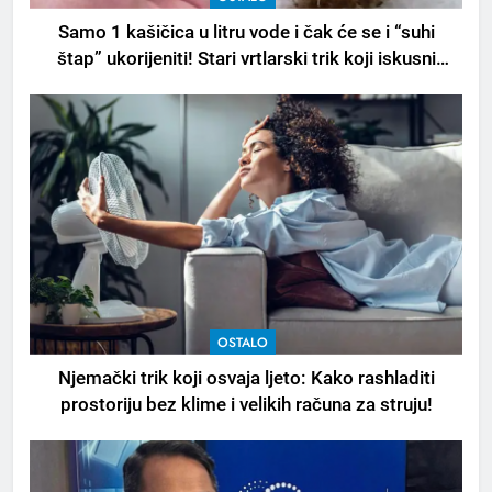
Samo 1 kašičica u litru vode i čak će se i “suhi
štap” ukorijeniti! Stari vrtlarski trik koji iskusni
baštovani čuvaju godinama
OSTALO
Njemački trik koji osvaja ljeto: Kako rashladiti
prostoriju bez klime i velikih računa za struju!
5
Čaj od lovora i cimeta – prirodni