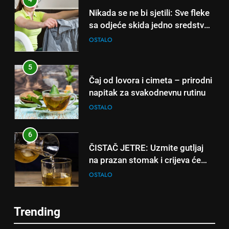
dana!
Nikada se ne bi sjetili: Sve fleke
sa odjeće skida jedno sredstvo
koje svi imamo u kući
OSTALO
5
Čaj od lovora i cimeta – prirodni
napitak za svakodnevnu rutinu
OSTALO
6
ČISTAČ JETRE: Uzmite gutljaj
5
na prazan stomak i crijeva će
Čaj od lovora i cimeta – prirodni
raditi kao sat, zaboravit ćete na
OSTALO
napitak za svakodnevnu rutinu
loše varenje
OSTALO
7
Trending
Tračevi su njihova glavna
6
preokupacija: Ljudi rođeni u ova