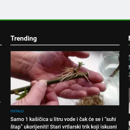
e
Trending
!
OSTALO
Samo 1 kašičica u litru vode i čak će se i “suhi
štap” ukorijeniti! Stari vrtlarski trik koji iskusni