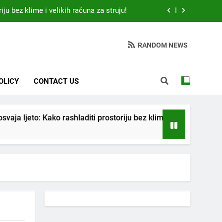
iju bez klime i velikih računa za struju!
 otkrio: Ove 4 jutarnje navike nikada ne
ije 9 sati – mnogi ih rade svakog dana!
RANDOM NEWS
da jedno sredstvo koje svi imamo u kući
tari vrtlarski trik koji iskusni baštovani
OLICY
CONTACT US
čuvaju godinama
iju bez klime i velikih računa za struju!
eto: Kako rashladiti prostoriju bez klime i velikih računa za struj
 otkrio: Ove 4 jutarnje navike nikada ne
ije 9 sati – mnogi ih rade svakog dana!
da jedno sredstvo koje svi imamo u kući