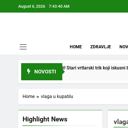
Skip
August 6, 2026
7:43:41 AM
to
content
HOME
ZDRAVLJE
NOV
i “suhi štap” ukorijeniti! Stari vrtlarski trik koji iskusni bašto
NOVOSTI
Home
vlaga u kupatilu
Highlight News
vlag