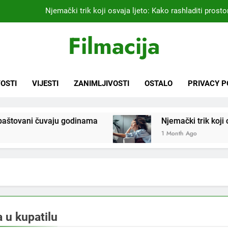
Njemački trik koji osvaja ljeto: Kako rashladiti prostor
Kardiolog koji već 20 godina liječi pacijente nakon infarkta
Filmacija
praktikujem pr
Nikada se ne bi sjetili: Sve fleke sa odjeće ski
Samo 1 kašičica u litru vode i čak će se i “suhi štap” ukorijeniti! S
OSTI
VIJESTI
ZANIMLJIVOSTI
OSTALO
PRIVACY P
Njemački trik koji osvaja ljeto: Kako rashladiti prostor
vani čuvaju godinama
Njemački trik koji osvaja lj
Kardiolog koji već 20 godina liječi pacijente nakon infarkta
praktikujem pr
1 Month Ago
Nikada se ne bi sjetili: Sve fleke sa odjeće ski
a u kupatilu