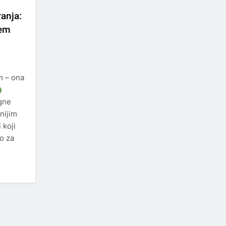
ranja:
šem
m – ona
igne
nijim
 koji
o za