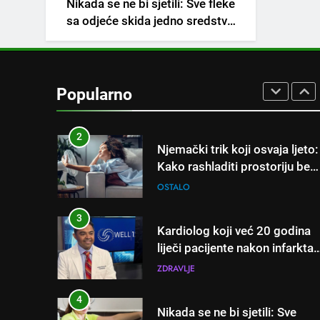
Nikada se ne bi sjetili: Sve fleke
napitak koji se često spominj
sa odjeće skida jedno sredstvo
kod šećerne bolesti
OSTALO
koje svi imamo u kući
1
Samo 1 kašičica u litru vode i
čak će se i “suhi štap”
Popularno
ukorijeniti! Stari vrtlarski trik
OSTALO
koji iskusni baštovani čuvaju
godinama
2
Njemački trik koji osvaja ljeto:
Kako rashladiti prostoriju bez
klime i velikih računa za struju
OSTALO
3
Kardiolog koji već 20 godina
liječi pacijente nakon infarkta
otkrio: Ove 4 jutarnje navike
ZDRAVLJE
nikada ne praktikujem prije 9
sati – mnogi ih rade svakog
4
Nikada se ne bi sjetili: Sve
dana!