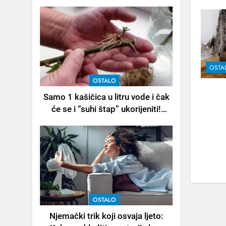
OSTA
OSTALO
Samo 1 kašičica u litru vode i čak
će se i “suhi štap” ukorijeniti!
Stari vrtlarski trik koji iskusni
baštovani čuvaju godinama
OSTALO
Njemački trik koji osvaja ljeto: