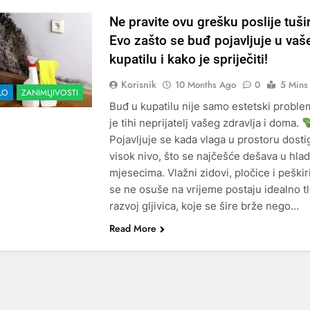
Ne pravite ovu grešku poslije tuši
Evo zašto se buđ pojavljuje u va
kupatilu i kako je spriječiti!
Korisnik
10 Months Ago
0
5 Mins
LO
ZANIMLJIVOSTI
Buđ u kupatilu nije samo estetski proble
je tihi neprijatelj vašeg zdravlja i doma.
Pojavljuje se kada vlaga u prostoru dost
visok nivo, što se najčešće dešava u hlad
mjesecima. Vlažni zidovi, pločice i peškiri
se ne osuše na vrijeme postaju idealno tl
razvoj gljivica, koje se šire brže nego…
Read More