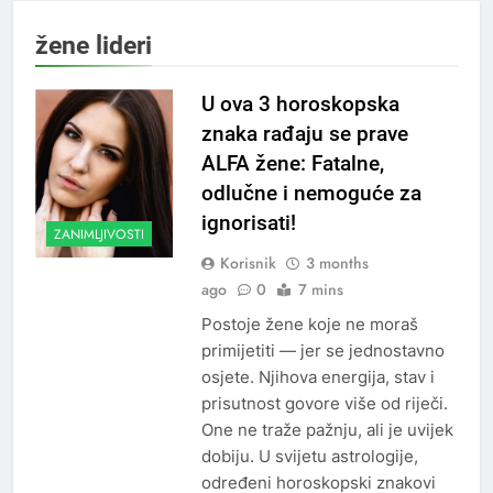
žene lideri
U ova 3 horoskopska
znaka rađaju se prave
ALFA žene: Fatalne,
odlučne i nemoguće za
ignorisati!
ZANIMLJIVOSTI
Korisnik
3 months
ago
0
7 mins
Postoje žene koje ne moraš
primijetiti — jer se jednostavno
osjete. Njihova energija, stav i
prisutnost govore više od riječi.
One ne traže pažnju, ali je uvijek
dobiju. U svijetu astrologije,
određeni horoskopski znakovi