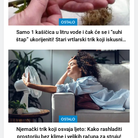
OSTALO
Samo 1 kašičica u litru vode i čak će se i “suhi
štap” ukorijeniti! Stari vrtlarski trik koji iskusni
baštovani čuvaju godinama
OSTALO
Njemački trik koji osvaja ljeto: Kako rashladiti
prostoriju bez klime i velikih računa za struju!