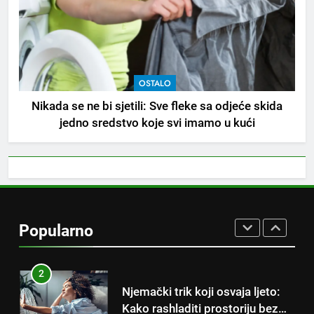
Tračevi su njihova glavna
preokupacija: Ljudi rođeni u ova
tri znaka najviše vole ogovarati
OSTALO
OSTALO
8
Nikada se ne bi sjetili: Sve fleke sa odjeće skida
Piće od smreke – prirodni
jedno sredstvo koje svi imamo u kući
napitak koji se često spominje
kod šećerne bolesti
OSTALO
1
Samo 1 kašičica u litru vode i
čak će se i “suhi štap”
Popularno
ukorijeniti! Stari vrtlarski trik koji
OSTALO
iskusni baštovani čuvaju
godinama
2
Njemački trik koji osvaja ljeto:
Kako rashladiti prostoriju bez