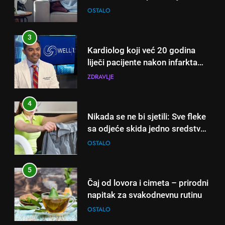
klime i velikih računa za struju!
OSTALO
3
Kardiolog koji već 20 godina
liječi pacijente nakon infarkta
otkrio: Ove 4 jutarnje navike
ZDRAVLJE
nikada ne praktikujem prije 9
sati – mnogi ih rade svakog
4
dana!
Nikada se ne bi sjetili: Sve fleke
sa odjeće skida jedno sredstvo
koje svi imamo u kući
OSTALO
5
Čaj od lovora i cimeta – prirodni
napitak za svakodnevnu rutinu
OSTALO