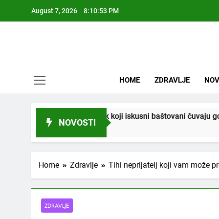
Skip
August 7, 2026
8:10:55 PM
to
content
HOME
ZDRAVLJE
NOV
 vrtlarski trik koji iskusni baštovani čuvaju godinama
NOVOSTI
Home
Zdravlje
Tihi neprijatelj koji vam može pr
ZDRAVLJE