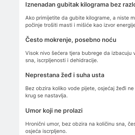
Iznenadan gubitak kilograma bez razl
Ako primijetite da gubite kilograme, a niste mi
počinje trošiti masti i mišiće kao izvor energij
Često mokrenje, posebno noću
Visok nivo šećera tjera bubrege da izbacuju v
sna, iscrpljenosti i dehidracije.
Neprestana žeđ i suha usta
Bez obzira koliko vode pijete, osjećaj žeđi ne
krug se nastavlja.
Umor koji ne prolazi
Hronični umor, bez obzira na količinu sna, čes
osjeća iscrpljeno.