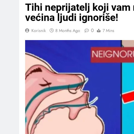
Tihi neprijatelj koji vam
većina ljudi ignoriše!
0
Korisnik
8 Months Ago
7 Mins