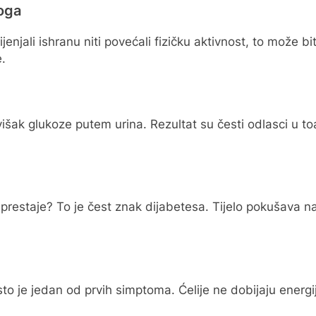
oga
jenjali ishranu niti povećali fizičku aktivnost, to može bi
e.
išak glukoze putem urina. Rezultat su česti odlasci u to
 prestaje? To je čest znak dijabetesa. Tijelo pokušava na
to je jedan od prvih simptoma. Ćelije ne dobijaju energij