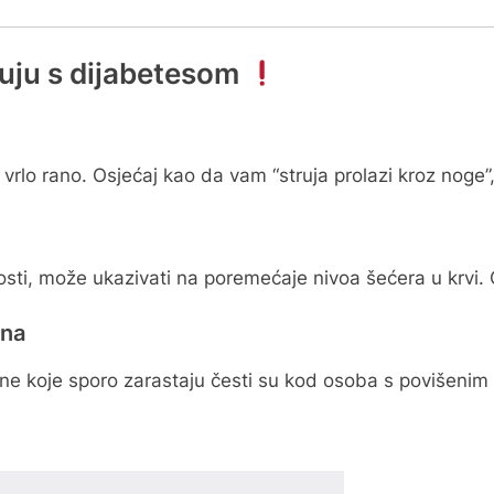
uju s dijabetesom
 vrlo rano. Osjećaj kao da vam “struja prolazi kroz noge”
osti, može ukazivati na poremećaje nivoa šećera u krvi.
ana
 rane koje sporo zarastaju česti su kod osoba s povišenim