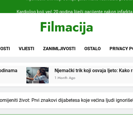
Kardiolog koji već 20 godina liječi pacijente nakon infarkta
praktikujem pr
Nikada se ne bi sjetili: Sve fleke sa odjeće ski
Filmacija
Samo 1 kašičica u litru vode i čak će se i “suhi štap” ukorijeniti! S
Njemački trik koji osvaja ljeto: Kako rashladiti prostor
OSTI
VIJESTI
ZANIMLJIVOSTI
OSTALO
PRIVACY P
Kardiolog koji već 20 godina liječi pacijente nakon infarkta
praktikujem pr
Njemački trik koji osvaja ljeto: Kako rashladiti prostoriju 
Nikada se ne bi sjetili: Sve fleke sa odjeće ski
1 Month Ago
omijeniti život: Prvi znakovi dijabetesa koje većina ljudi ignoriše