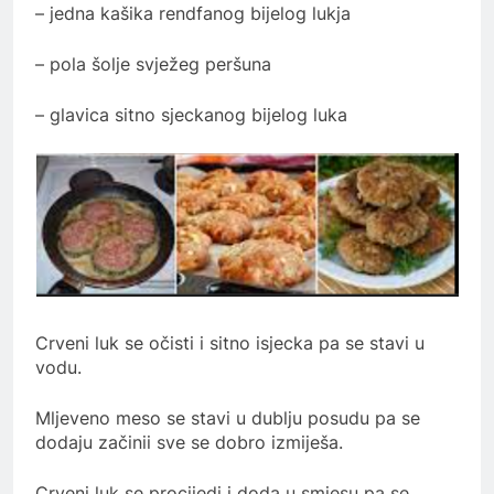
– jedna kašika rendfanog bijelog lukja
– pola šolje svježeg peršuna
– glavica sitno sjeckanog bijelog luka
Crveni luk se očisti i sitno isjecka pa se stavi u
vodu.
Mljeveno meso se stavi u dublju posudu pa se
dodaju začinii sve se dobro izmiješa.
Crveni luk se procijedi i doda u smjesu pa se