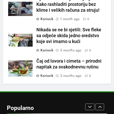
na prazan stomak i crijeva će
Kako rashladiti prostoriju bez
raditi kao sat, zaboravit ćete na
OSTALO
klime i velikih računa za struju!
loše varenje
Korisnik
1 month ago
0
7
Tračevi su njihova glavna
Nikada se ne bi sjetili: Sve fleke
preokupacija: Ljudi rođeni u ova
sa odjeće skida jedno sredstvo
koje svi imamo u kući
tri znaka najviše vole ogovarati
OSTALO
Korisnik
3 months ago
0
8
Čaj od lovora i cimeta – prirodni
Piće od smreke – prirodni
napitak za svakodnevnu rutinu
napitak koji se često spominje
kod šećerne bolesti
Korisnik
3 months ago
0
OSTALO
1
Samo 1 kašičica u litru vode i
čak će se i “suhi štap”
Popularno
ukorijeniti! Stari vrtlarski trik koji
OSTALO