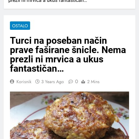
prezli ni mrvica a ukus fantastičan…
OSTALO
Turci na poseban način
prave faširane šnicle. Nema
prezli ni mrvica a ukus
fantastičan…
0
Korisnik
3 Years Ago
2 Mins