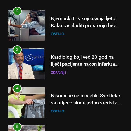
iskusni baštovani čuvaju
godinama
2
Njemački trik koji osvaja ljeto:
Kako rashladiti prostoriju bez
klime i velikih računa za struju!
OSTALO
3
Kardiolog koji već 20 godina
liječi pacijente nakon infarkta
otkrio: Ove 4 jutarnje navike
ZDRAVLJE
nikada ne praktikujem prije 9
sati – mnogi ih rade svakog
4
dana!
Nikada se ne bi sjetili: Sve fleke
sa odjeće skida jedno sredstvo
koje svi imamo u kući
OSTALO
5