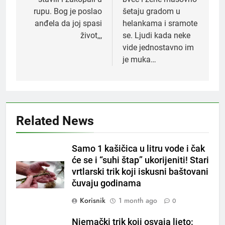
rupu. Bog je poslao
šetaju gradom u
anđela da joj spasi
helankama i sramote
život,,,
se. Ljudi kada neke
vide jednostavno im
je muka…
Related News
5
Samo 1 kašičica u litru vode i čak
Čaj od lovora i cimeta – prirodni
će se i “suhi štap” ukorijeniti! Stari
napitak za svakodnevnu rutinu
vrtlarski trik koji iskusni baštovani
OSTALO
čuvaju godinama
Korisnik
1 month ago
0
6
ČISTAČ JETRE: Uzmite gutljaj
Njemački trik koji osvaja ljeto: