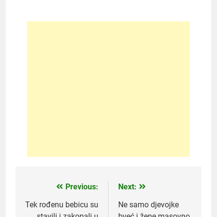
Previous:
Next:
Post
navigation
Tek rođenu bebicu su
Ne samo djevojke
stavili i zakopali u
bveć i žene masovno