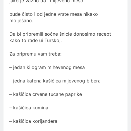
jako je važno da i mljeveno meso
bude čisto i od jedne vrste mesa nikako
moiješano.
Da bi pripremili sočne šnicle donosimo recept
kako to rade ui Turskoj.
Za pripremu vam treba:
– jedan kilogram mlhevenog mesa
– jedna kafena kašičica mljevenog bibera
– kašičica crvene tucane paprike
– kašičica kumina
– kašičica korijandera