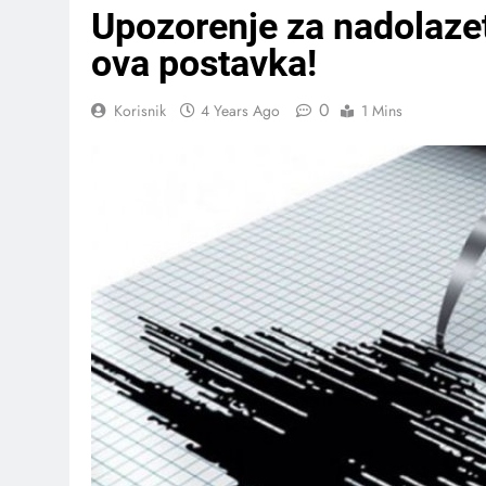
Upozorenje za nadolazet
ova postavka!
0
Korisnik
4 Years Ago
1 Mins