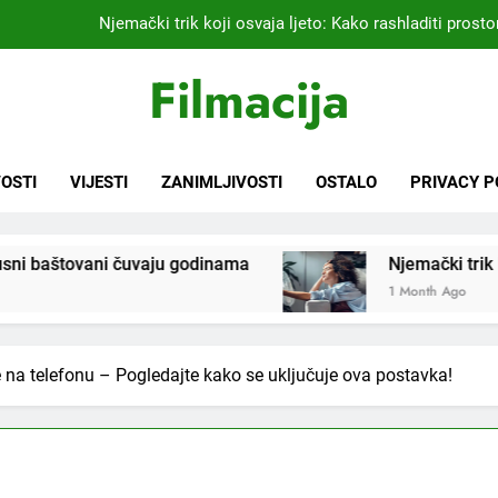
Njemački trik koji osvaja ljeto: Kako rashladiti prostor
Kardiolog koji već 20 godina liječi pacijente nakon infarkta
Filmacija
praktikujem pr
Nikada se ne bi sjetili: Sve fleke sa odjeće ski
Samo 1 kašičica u litru vode i čak će se i “suhi štap” ukorijeniti! S
OSTI
VIJESTI
ZANIMLJIVOSTI
OSTALO
PRIVACY P
Njemački trik koji osvaja ljeto: Kako rashladiti prostor
i čuvaju godinama
Njemački trik koji osvaja ljeto
Kardiolog koji već 20 godina liječi pacijente nakon infarkta
praktikujem pr
1 Month Ago
Nikada se ne bi sjetili: Sve fleke sa odjeće ski
 na telefonu – Pogledajte kako se uključuje ova postavka!