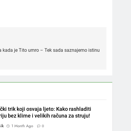
 kada je Tito umro – Tek sada saznajemo istinu
5
Čaj od lovora i cimeta –
prirodni napitak za
svakodnevnu rutinu
OSTALO
6
ČISTAČ JETRE: Uzmite gutljaj
na prazan stomak i crijeva će
i trik koji osvaja ljeto: Kako rashladiti
raditi kao sat, zaboravit ćete
OSTALO
iju bez klime i velikih računa za struju!
na loše varenje
7
ik
1 Month Ago
0
Tračevi su njihova glavna