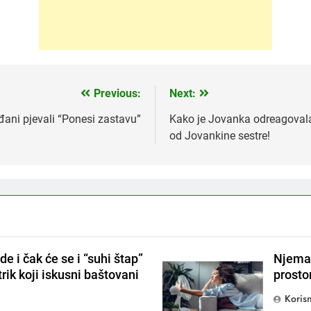
Previous:
Next:
ni pjevali “Ponesi zastavu”
Kako je Jovanka odreagovala
od Jovankine sestre!
de i čak će se i “suhi štap”
Njemačk
 trik koji iskusni baštovani
prostor
Korisn