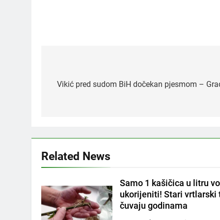
Post
navigation
Vikić pred sudom BiH dočekan pjesmom – Građa
5
Čaj od lovora i cimeta –
prirodni napitak za
svakodnevnu rutinu
OSTALO
6
Related News
ČISTAČ JETRE: Uzmite gutljaj
na prazan stomak i crijeva će
Samo 1 kašičica u litru vo
raditi kao sat, zaboravit ćete
OSTALO
ukorijeniti! Stari vrtlarski
na loše varenje
čuvaju godinama
7
Tračevi su njihova glavna