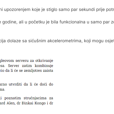
eni upozorenjem koje je stiglo samo par sekundi prije pot
je godine, ali u početku je bila funkcionalna u samo par ze
cija dolaze sa sićušnim akcelerometrima, koji mogu osjet