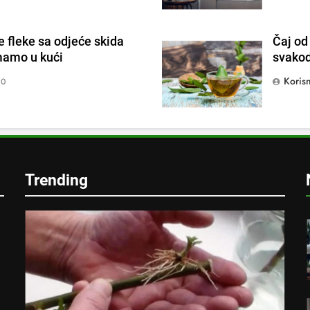
0
ve fleke sa odjeće skida
Čaj od
imamo u kući
svakod
Korisn
0
e
Trending
!