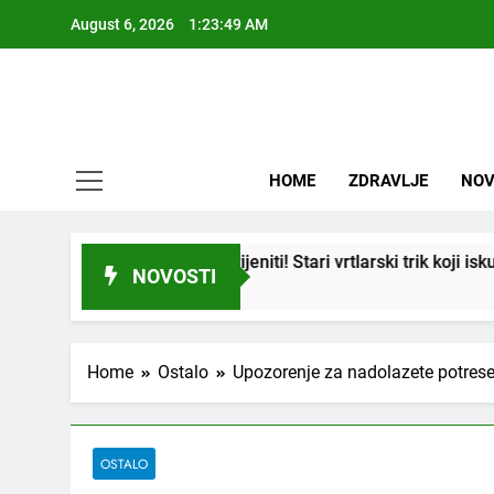
Skip
August 6, 2026
1:23:50 AM
to
content
HOME
ZDRAVLJE
NOV
“suhi štap” ukorijeniti! Stari vrtlarski trik koji iskusni baštovan
NOVOSTI
Home
Ostalo
Upozorenje za nadolazete potrese
OSTALO