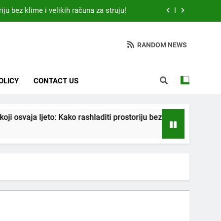
iju bez klime i velikih računa za struju!
 otkrio: Ove 4 jutarnje navike nikada ne
ije 9 sati – mnogi ih rade svakog dana!
RANDOM NEWS
da jedno sredstvo koje svi imamo u kući
tari vrtlarski trik koji iskusni baštovani
OLICY
CONTACT US
čuvaju godinama
iju bez klime i velikih računa za struju!
: Kako rashladiti prostoriju bez klime i velikih računa za struju!
 otkrio: Ove 4 jutarnje navike nikada ne
ije 9 sati – mnogi ih rade svakog dana!
da jedno sredstvo koje svi imamo u kući