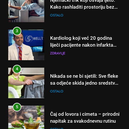
klime i velikih računa za struju!
OSTALO
3
Kardiolog koji već 20 godina
liječi pacijente nakon infarkta
otkrio: Ove 4 jutarnje navike
ZDRAVLJE
nikada ne praktikujem prije 9
sati – mnogi ih rade svakog
4
dana!
Nikada se ne bi sjetili: Sve fleke
sa odjeće skida jedno sredstvo
koje svi imamo u kući
OSTALO
5
Čaj od lovora i cimeta – prirodni
napitak za svakodnevnu rutinu
OSTALO