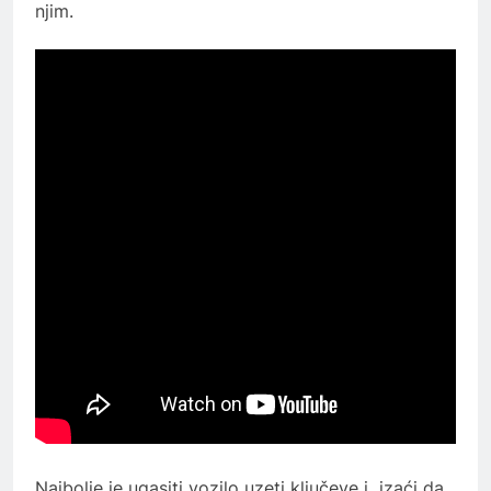
njim.
Najbolje je ugasiti vozilo uzeti ključeve i izaći da