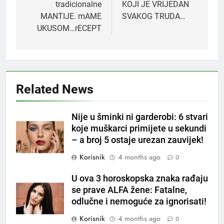
tradicionalne
KOJI JE VRIJEDAN
MANTIJE. mAME
SVAKOG TRUDA…
UKUSOM…rECEPT
Related News
5
Čaj od lovora i cimeta – prirodni
napitak za svakodnevnu rutinu
Nije u šminki ni garderobi: 6 stvari
OSTALO
koje muškarci primijete u sekundi
– a broj 5 ostaje urezan zauvijek!
6
Korisnik
4 months ago
0
ČISTAČ JETRE: Uzmite gutljaj
na prazan stomak i crijeva će
U ova 3 horoskopska znaka rađaju
raditi kao sat, zaboravit ćete na
se prave ALFA žene: Fatalne,
OSTALO
loše varenje
odlučne i nemoguće za ignorisati!
Korisnik
4 months ago
7
0