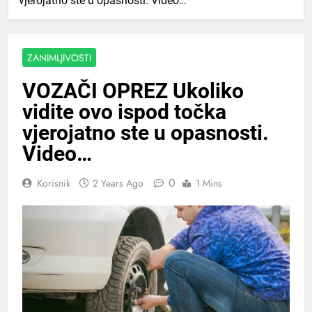
vjerojatno ste u opasnosti. Video…
ZANIMLJIVOSTI
VOZAČI OPREZ Ukoliko
vidite ovo ispod točka
vjerojatno ste u opasnosti.
Video…
0
Korisnik
2 Years Ago
1 Mins