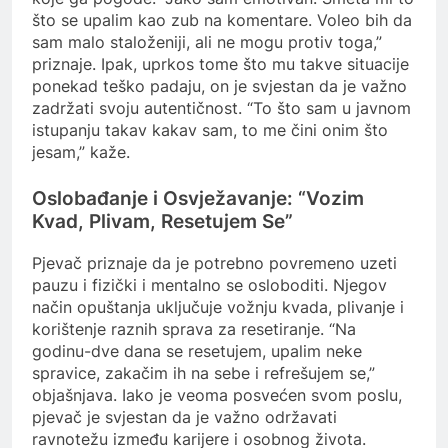
što se upalim kao zub na komentare. Voleo bih da
sam malo staloženiji, ali ne mogu protiv toga,”
priznaje. Ipak, uprkos tome što mu takve situacije
ponekad teško padaju, on je svjestan da je važno
zadržati svoju autentičnost. “To što sam u javnom
istupanju takav kakav sam, to me čini onim što
jesam,” kaže.
Oslobađanje i Osvježavanje: “Vozim
Kvad, Plivam, Resetujem Se”
Pjevač priznaje da je potrebno povremeno uzeti
pauzu i fizički i mentalno se osloboditi. Njegov
način opuštanja uključuje vožnju kvada, plivanje i
korištenje raznih sprava za resetiranje. “Na
godinu-dve dana se resetujem, upalim neke
spravice, zakačim ih na sebe i refrešujem se,”
objašnjava. Iako je veoma posvećen svom poslu,
pjevač je svjestan da je važno održavati
ravnotežu između karijere i osobnog života.