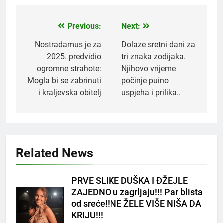
Previous:
Next:
Post
navigation
Nostradamus je za
Dolaze sretni dani za
2025. predvidio
tri znaka zodijaka.
ogromne strahote:
Njihovo vrijeme
Mogla bi se zabrinuti
počinje puino
i kraljevska obitelj
uspjeha i prilika..
5
Related News
Čaj od lovora i cimeta – prirodni
napitak za svakodnevnu rutinu
OSTALO
PRVE SLIKE DUŠKA I ĐŽEJLE
ZAJEDNO u zagrljaju!!! Par blista
od sreće!!NE ŽELE VIŠE NIŠA DA
6
KRIJU!!!
ČISTAČ JETRE: Uzmite gutljaj