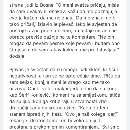
strane ljudi iz Bosne. “O meni svašta pričaju, misle
da sam ovakav ili onakav. Kažu da me poznaju, a
evo ja kažem da me ne znaju. Da me znaju, ne bi
tako pričali,” izjavio je pjevač. Iako je svjestan da
postoje razne priče o njemu, on ostaje miran i ne
obraća previše pažnje na te komentare. “Ne bih
mogao da pevam pesme koje pevam i budem ono
što jesam da sam takav kakvim me predstavljaju,”
dodaje.
Pjevač je svjestan da su mnogi ljudi skloni kritici i
negativnosti, ali on se ne opterećuje time. “Pišu da
sam seljak, konj, a meni je drago kad me tako
nazovu. Oni bi voleli makar jedan dan da su konj
kao Šerif Konjević,” komentira sa smiješkom. Ističe
da su ljudi koji ga kritiziraju u stvarnosti vrlo
drugačiji kada ga sretnu uživo. “Kada dođem i
stanem ispred njih, kažu: ‘Ovo je naš kolega, car’,”
rekao je. Unatoč tome, on bi volio da ljudi
prestanu s prekomjernim komentiranjem. “Svi smo