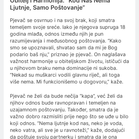
Obitelj i Harmonija: “Kod Nas Nema
Ljutnje, Samo Poštovanje”
Pjevač se osvrnuo i na svoj brak, koji smatra
temeljem svoje sreće. Iako je njegova supruga 18
godina mlađa, odnos između njih je pun
razumijevanja i međusobnog poštovanja. “Kako
smo se upoznavali, shvatao sam da mi je Bog
podario baš nju,” priznao je pjevač. On naglašava
važnost harmonije u obiteljskom životu, ističući da
u njihovom braku nema dominacije ni sukoba.
“Nekad su muškarci vodili glavnu riječ, ali toga
više nema. Mi funkcionišemo u dogovoru,” kaže.
Pjevač ne želi da bude nečija “kapa”, već želi da
njihov odnos bude ravnopravan i temeljen na
uzajamnom poštovanju. Također, smatra da je
važno dobro razmisliti prije nego što se uđe u bilo
koji odnos. “Nema ljutnje kod nas, neko je voda,
neko vatra, ali sve je u ravnoteži,” kaže, dodajući
da poštuje svoju partnerku i smatra da je ona