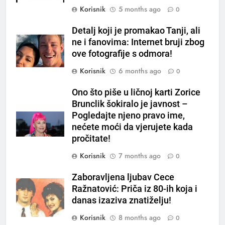
na prazan stomak i crijeva će
Korisnik
5 months ago
0
raditi kao sat, zaboravit ćete na
OSTALO
loše varenje
Detalj koji je promakao Tanji, ali
ne i fanovima: Internet bruji zbog
7
ove fotografije s odmora!
Tračevi su njihova glavna
Korisnik
6 months ago
0
preokupacija: Ljudi rođeni u ova
tri znaka najviše vole ogovarati
OSTALO
Ono što piše u ličnoj karti Zorice
Brunclik šokiralo je javnost –
8
Pogledajte njeno pravo ime,
Piće od smreke – prirodni
nećete moći da vjerujete kada
napitak koji se često spominje
pročitate!
kod šećerne bolesti
OSTALO
Korisnik
7 months ago
0
Zaboravljena ljubav Cece
1
Ražnatović: Priča iz 80-ih koja i
Samo 1 kašičica u litru vode i
danas izaziva znatiželju!
čak će se i “suhi štap”
ukorijeniti! Stari vrtlarski trik koji
Korisnik
8 months ago
0
OSTALO