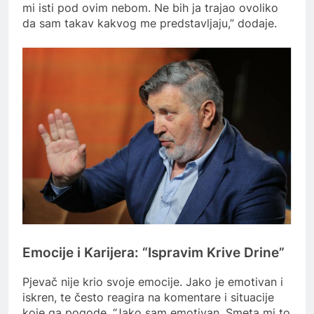
mi isti pod ovim nebom. Ne bih ja trajao ovoliko
da sam takav kakvog me predstavljaju,” dodaje.
Emocije i Karijera: “Ispravim Krive Drine”
Pjevač nije krio svoje emocije. Jako je emotivan i
iskren, te često reagira na komentare i situacije
koje ga pogode. “Jako sam emotivan. Smeta mi to