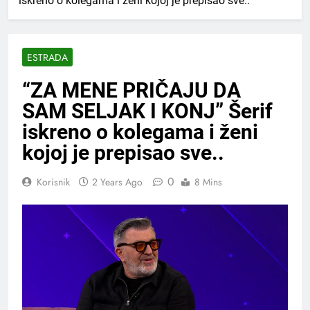
iskreno o kolegama i ženi kojoj je prepisao sve..
ESTRADA
“ZA MENE PRIČAJU DA
SAM SELJAK I KONJ” Šerif
iskreno o kolegama i ženi
kojoj je prepisao sve..
0
Korisnik
2 Years Ago
8 Mins