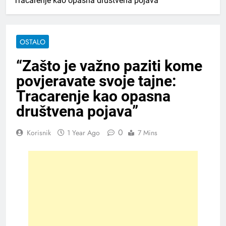
Tracarenje kao opasna društvena pojava”
OSTALO
“Zašto je važno paziti kome
povjeravate svoje tajne:
Tracarenje kao opasna
društvena pojava”
0
Korisnik
1 Year Ago
7 Mins