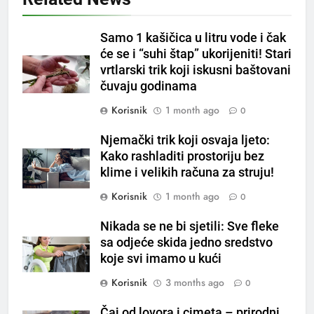
OSTALO
Samo 1 kašičica u litru vode i čak
6
će se i “suhi štap” ukorijeniti! Stari
ČISTAČ JETRE: Uzmite gutljaj
vrtlarski trik koji iskusni baštovani
na prazan stomak i crijeva će
čuvaju godinama
raditi kao sat, zaboravit ćete na
OSTALO
Korisnik
1 month ago
0
loše varenje
Njemački trik koji osvaja ljeto:
7
Kako rashladiti prostoriju bez
Tračevi su njihova glavna
klime i velikih računa za struju!
preokupacija: Ljudi rođeni u ova
tri znaka najviše vole ogovarati
OSTALO
Korisnik
1 month ago
0
Nikada se ne bi sjetili: Sve fleke
8
sa odjeće skida jedno sredstvo
Piće od smreke – prirodni
koje svi imamo u kući
napitak koji se često spominje
Korisnik
3 months ago
0
kod šećerne bolesti
OSTALO
Čaj od lovora i cimeta – prirodni