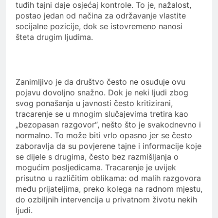
tuđih tajni daje osjećaj kontrole. To je, nažalost,
postao jedan od načina za održavanje vlastite
socijalne pozicije, dok se istovremeno nanosi
šteta drugim ljudima.
Zanimljivo je da društvo često ne osuđuje ovu
pojavu dovoljno snažno. Dok je neki ljudi zbog
svog ponašanja u javnosti često kritizirani,
tracarenje se u mnogim slučajevima tretira kao
„bezopasan razgovor“, nešto što je svakodnevno i
normalno. To može biti vrlo opasno jer se često
zaboravlja da su povjerene tajne i informacije koje
se dijele s drugima, često bez razmišljanja o
mogućim posljedicama. Tracarenje je uvijek
prisutno u različitim oblikama: od malih razgovora
među prijateljima, preko kolega na radnom mjestu,
do ozbiljnih intervencija u privatnom životu nekih
ljudi.