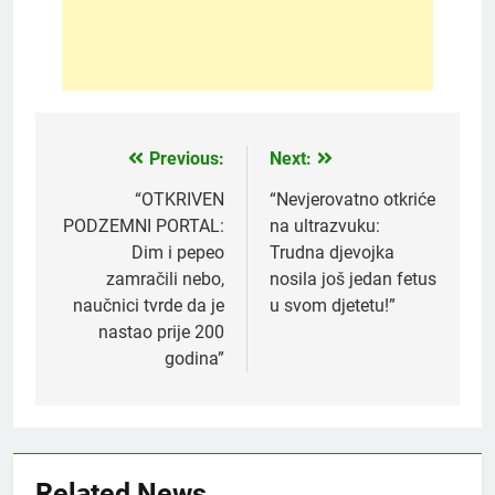
Previous:
Next:
Post
navigation
“OTKRIVEN
“Nevjerovatno otkriće
PODZEMNI PORTAL:
na ultrazvuku:
Dim i pepeo
Trudna djevojka
zamračili nebo,
nosila još jedan fetus
naučnici tvrde da je
u svom djetetu!”
nastao prije 200
godina”
5
Čaj od lovora i cimeta – prirodni
napitak za svakodnevnu rutinu
Related News