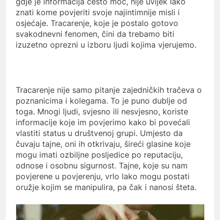
gdje je informacija često moć, nije uvijek lako
znati kome povjeriti svoje najintimnije misli i
osjećaje. Tracarenje, koje je postalo gotovo
svakodnevni fenomen, čini da trebamo biti
izuzetno oprezni u izboru ljudi kojima vjerujemo.
Tracarenje nije samo pitanje zajedničkih tračeva o
poznanicima i kolegama. To je puno dublje od
toga. Mnogi ljudi, svjesno ili nesvjesno, koriste
informacije koje im povjerimo kako bi povećali
vlastiti status u društvenoj grupi. Umjesto da
čuvaju tajne, oni ih otkrivaju, šireći glasine koje
mogu imati ozbiljne posljedice po reputaciju,
odnose i osobnu sigurnost. Tajne, koje su nam
povjerene u povjerenju, vrlo lako mogu postati
oružje kojim se manipulira, pa čak i nanosi šteta.