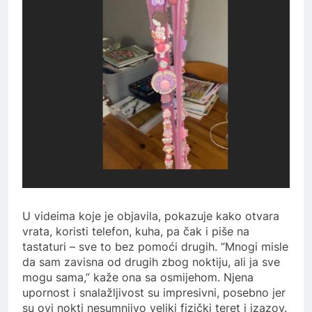
U videima koje je objavila, pokazuje kako otvara
vrata, koristi telefon, kuha, pa čak i piše na
tastaturi – sve to bez pomoći drugih. “Mnogi misle
da sam zavisna od drugih zbog noktiju, ali ja sve
mogu sama,” kaže ona sa osmijehom. Njena
upornost i snalažljivost su impresivni, posebno jer
su ovi nokti nesumnjivo veliki fizički teret i izazov.