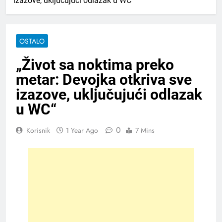
izazove, uključujući odlazak u WC“
OSTALO
„Život sa noktima preko
metar: Devojka otkriva sve
izazove, uključujući odlazak
u WC“
0
Korisnik
1 Year Ago
7 Mins