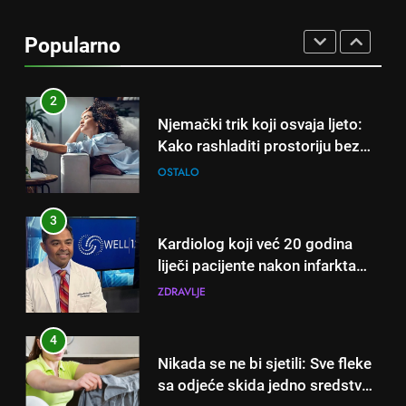
Njemački trik koji osvaja ljeto:
Kako rashladiti prostoriju bez
Popularno
klime i velikih računa za struju!
OSTALO
3
Kardiolog koji već 20 godina
liječi pacijente nakon infarkta
otkrio: Ove 4 jutarnje navike
ZDRAVLJE
nikada ne praktikujem prije 9
sati – mnogi ih rade svakog
4
dana!
Nikada se ne bi sjetili: Sve fleke
sa odjeće skida jedno sredstvo
koje svi imamo u kući
OSTALO
5
Čaj od lovora i cimeta – prirodni
napitak za svakodnevnu rutinu