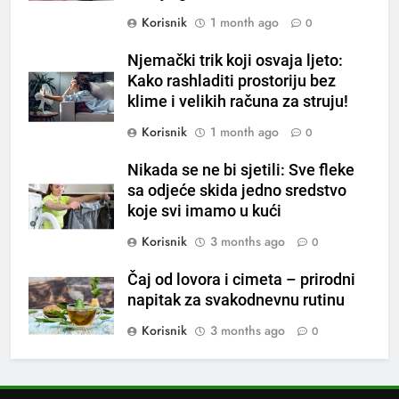
loše varenje
Korisnik
1 month ago
0
7
Njemački trik koji osvaja ljeto:
Tračevi su njihova glavna
Kako rashladiti prostoriju bez
preokupacija: Ljudi rođeni u ova
klime i velikih računa za struju!
tri znaka najviše vole ogovarati
OSTALO
Korisnik
1 month ago
0
8
Nikada se ne bi sjetili: Sve fleke
Piće od smreke – prirodni
sa odjeće skida jedno sredstvo
napitak koji se često spominje
koje svi imamo u kući
kod šećerne bolesti
OSTALO
Korisnik
3 months ago
0
1
Čaj od lovora i cimeta – prirodni
Samo 1 kašičica u litru vode i
napitak za svakodnevnu rutinu
čak će se i “suhi štap”
Korisnik
3 months ago
0
ukorijeniti! Stari vrtlarski trik koji
OSTALO
iskusni baštovani čuvaju
godinama
2