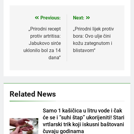
Previous:
Next:
Post
navigation
„Prirodni recept
„Prirodni lijek protiv
protiv artritisa:
bora: Ovo ulje čini
Jabukovo sirće
kožu zategnutom i
uklonilo bol za 14
blistavom“
dana“
5
Čaj od lovora i cimeta – prirodni
napitak za svakodnevnu rutinu
OSTALO
Related News
6
Samo 1 kašičica u litru vode i čak
ČISTAČ JETRE: Uzmite gutljaj
će se i “suhi štap” ukorijeniti! Stari
na prazan stomak i crijeva će
vrtlarski trik koji iskusni baštovani
raditi kao sat, zaboravit ćete na
OSTALO
čuvaju godinama