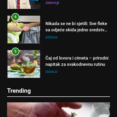
otkrio: Ove 4 jutarnje navike
ZDRAVLJE
nikada ne praktikujem prije 9
sati – mnogi ih rade svakog
4
dana!
Nikada se ne bi sjetili: Sve fleke
sa odjeće skida jedno sredstvo
koje svi imamo u kući
OSTALO
5
Čaj od lovora i cimeta – prirodni
napitak za svakodnevnu rutinu
OSTALO
6
Trending
ČISTAČ JETRE: Uzmite gutljaj
5
na prazan stomak i crijeva će
Čaj od lovora i cimeta – prirodni
raditi kao sat, zaboravit ćete na
OSTALO
napitak za svakodnevnu rutinu
loše varenje
OSTALO