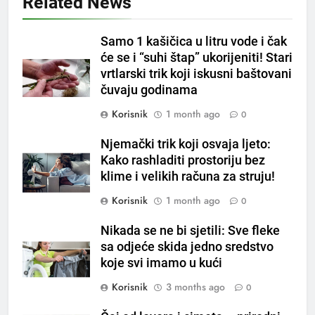
Related News
5
Samo 1 kašičica u litru vode i čak
Čaj od lovora i cimeta – prirodni
će se i “suhi štap” ukorijeniti! Stari
napitak za svakodnevnu rutinu
vrtlarski trik koji iskusni baštovani
OSTALO
čuvaju godinama
Korisnik
1 month ago
0
6
ČISTAČ JETRE: Uzmite gutljaj
Njemački trik koji osvaja ljeto:
na prazan stomak i crijeva će
Kako rashladiti prostoriju bez
raditi kao sat, zaboravit ćete na
OSTALO
klime i velikih računa za struju!
loše varenje
Korisnik
1 month ago
0
7
Tračevi su njihova glavna
Nikada se ne bi sjetili: Sve fleke
preokupacija: Ljudi rođeni u ova
sa odjeće skida jedno sredstvo
koje svi imamo u kući
tri znaka najviše vole ogovarati
OSTALO
Korisnik
3 months ago
0
8