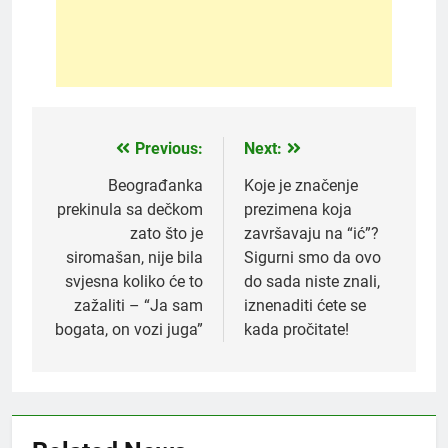
Previous:
Next:
Post
navigation
Beograđanka
Koje je značenje
prekinula sa dečkom
prezimena koja
zato što je
završavaju na “ić”?
siromašan, nije bila
Sigurni smo da ovo
svjesna koliko će to
do sada niste znali,
zažaliti – “Ja sam
iznenaditi ćete se
bogata, on vozi juga”
kada pročitate!