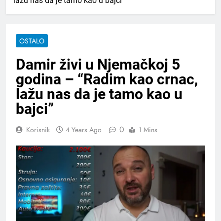
lažu nas da je tamo kao u bajci”
OSTALO
Damir živi u Njemačkoj 5
godina – “Radim kao crnac,
lažu nas da je tamo kao u
bajci”
0
Korisnik
4 Years Ago
1 Mins