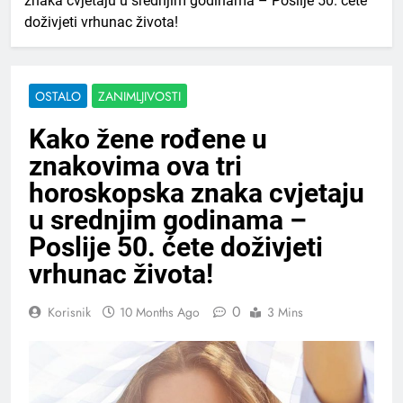
znaka cvjetaju u srednjim godinama – Poslije 50. ćete
doživjeti vrhunac života!
OSTALO
ZANIMLJIVOSTI
Kako žene rođene u
znakovima ova tri
horoskopska znaka cvjetaju
u srednjim godinama –
Poslije 50. ćete doživjeti
vrhunac života!
0
Korisnik
10 Months Ago
3 Mins