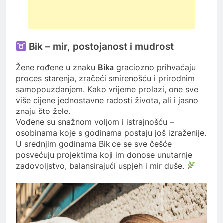
Bik – mir, postojanost i mudrost
Žene rođene u znaku
Bika
graciozno prihvaćaju
proces starenja, zračeći smirenošću i prirodnim
samopouzdanjem. Kako vrijeme prolazi, one sve
više cijene jednostavne radosti života, ali i jasno
znaju što žele.
Vođene su snažnom voljom i istrajnošću –
osobinama koje s godinama postaju još izraženije.
U srednjim godinama Bikice se sve češće
posvećuju projektima koji im donose unutarnje
zadovoljstvo, balansirajući uspjeh i mir duše.