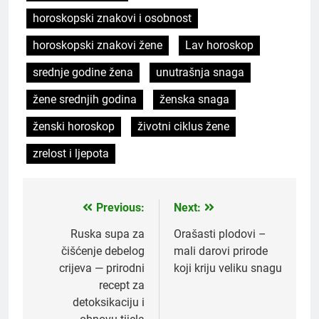
horoskopski znakovi i osobnost
horoskopski znakovi žene
Lav horoskop
srednje godine žena
unutrašnja snaga
žene srednjih godina
ženska snaga
ženski horoskop
životni ciklus žene
zrelost i ljepota
Previous:
Next:
Post
navigation
Ruska supa za
Orašasti plodovi –
čišćenje debelog
mali darovi prirode
crijeva — prirodni
koji kriju veliku snagu
recept za
detoksikaciju i