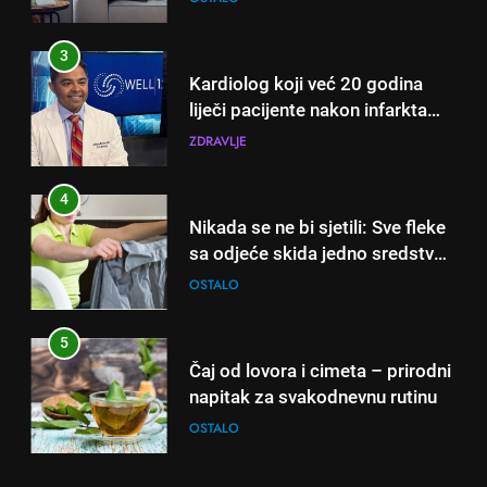
nikada ne praktikujem prije 9
sati – mnogi ih rade svakog
4
dana!
Nikada se ne bi sjetili: Sve fleke
sa odjeće skida jedno sredstvo
koje svi imamo u kući
OSTALO
5
Čaj od lovora i cimeta – prirodni
napitak za svakodnevnu rutinu
OSTALO
6
ČISTAČ JETRE: Uzmite gutljaj
5
na prazan stomak i crijeva će
Čaj od lovora i cimeta – prirodni
raditi kao sat, zaboravit ćete na
OSTALO
napitak za svakodnevnu rutinu
loše varenje
OSTALO
7