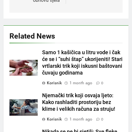
obnovu tijela
5
Čaj od lovora i cimeta – prirodni
napitak za svakodnevnu rutinu
OSTALO
Related News
6
Samo 1 kašičica u litru vode i čak
ČISTAČ JETRE: Uzmite gutljaj
će se i “suhi štap” ukorijeniti! Stari
na prazan stomak i crijeva će
vrtlarski trik koji iskusni baštovani
raditi kao sat, zaboravit ćete na
OSTALO
čuvaju godinama
loše varenje
Korisnik
1 month ago
0
7
Tračevi su njihova glavna
Njemački trik koji osvaja ljeto:
preokupacija: Ljudi rođeni u ova
Kako rashladiti prostoriju bez
tri znaka najviše vole ogovarati
OSTALO
klime i velikih računa za struju!
Korisnik
1 month ago
0
8
Piće od smreke – prirodni
Nikada se ne bi sjetili: Sve fleke