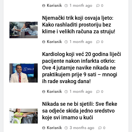
na prazan stomak i crijeva će
Korisnik
1 month ago
0
raditi kao sat, zaboravit ćete na
OSTALO
loše varenje
Njemački trik koji osvaja ljeto:
Kako rashladiti prostoriju bez
7
klime i velikih računa za struju!
Tračevi su njihova glavna
Korisnik
1 month ago
0
preokupacija: Ljudi rođeni u ova
tri znaka najviše vole ogovarati
OSTALO
Kardiolog koji već 20 godina liječi
pacijente nakon infarkta otkrio:
8
Ove 4 jutarnje navike nikada ne
Piće od smreke – prirodni
praktikujem prije 9 sati – mnogi
napitak koji se često spominje
ih rade svakog dana!
kod šećerne bolesti
OSTALO
Korisnik
1 month ago
0
Nikada se ne bi sjetili: Sve fleke
1
sa odjeće skida jedno sredstvo
Samo 1 kašičica u litru vode i
koje svi imamo u kući
čak će se i “suhi štap”
ukorijeniti! Stari vrtlarski trik koji
Korisnik
3 months ago
0
OSTALO