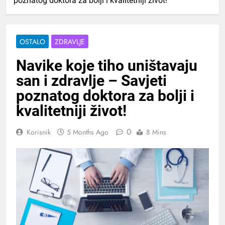
poznatog doktora za bolji i kvalitetniji život!
OSTALO
ZDRAVLJE
Navike koje tiho uništavaju
san i zdravlje – Savjeti
poznatog doktora za bolji i
kvalitetniji život!
0
Korisnik
5 Months Ago
8 Mins