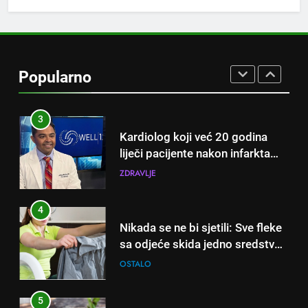
iskusni baštovani čuvaju
godinama
2
Njemački trik koji osvaja ljeto:
Kako rashladiti prostoriju bez
Popularno
klime i velikih računa za struju!
OSTALO
3
Kardiolog koji već 20 godina
liječi pacijente nakon infarkta
otkrio: Ove 4 jutarnje navike
ZDRAVLJE
nikada ne praktikujem prije 9
sati – mnogi ih rade svakog
4
dana!
Nikada se ne bi sjetili: Sve fleke
sa odjeće skida jedno sredstvo
koje svi imamo u kući
OSTALO
5