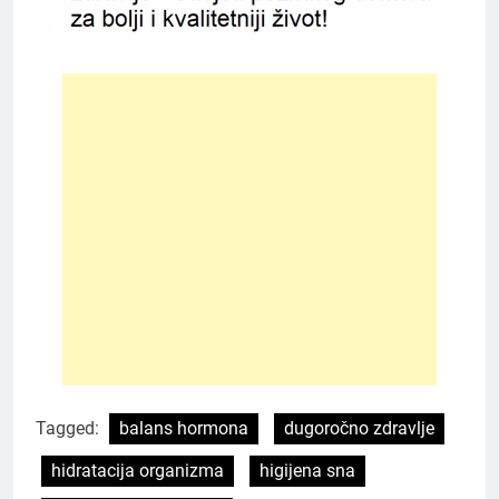
Tagged:
balans hormona
dugoročno zdravlje
hidratacija organizma
higijena sna