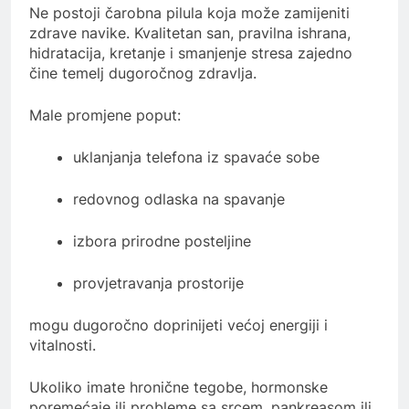
Ne postoji čarobna pilula koja može zamijeniti
zdrave navike. Kvalitetan san, pravilna ishrana,
hidratacija, kretanje i smanjenje stresa zajedno
čine temelj dugoročnog zdravlja.
Male promjene poput:
uklanjanja telefona iz spavaće sobe
redovnog odlaska na spavanje
izbora prirodne posteljine
provjetravanja prostorije
mogu dugoročno doprinijeti većoj energiji i
vitalnosti.
Ukoliko imate hronične tegobe, hormonske
poremećaje ili probleme sa srcem, pankreasom ili