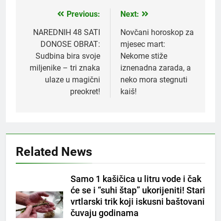
Previous:
Next:
Post
navigation
NAREDNIH 48 SATI
Novčani horoskop za
DONOSE OBRAT:
mjesec mart:
Sudbina bira svoje
Nekome stiže
miljenike – tri znaka
iznenadna zarada, a
ulaze u magični
neko mora stegnuti
preokret!
kaiš!
5
Related News
Čaj od lovora i cimeta – prirodni
napitak za svakodnevnu rutinu
OSTALO
Samo 1 kašičica u litru vode i čak
će se i “suhi štap” ukorijeniti! Stari
vrtlarski trik koji iskusni baštovani
6
čuvaju godinama
ČISTAČ JETRE: Uzmite gutljaj