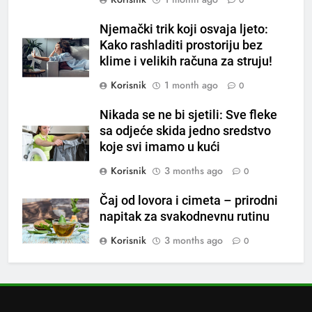
0
6
ČISTAČ JETRE: Uzmite gutljaj
Njemački trik koji osvaja ljeto:
na prazan stomak i crijeva će
Kako rashladiti prostoriju bez
raditi kao sat, zaboravit ćete na
OSTALO
klime i velikih računa za struju!
loše varenje
Korisnik
1 month ago
0
7
Tračevi su njihova glavna
Nikada se ne bi sjetili: Sve fleke
preokupacija: Ljudi rođeni u ova
sa odjeće skida jedno sredstvo
koje svi imamo u kući
tri znaka najviše vole ogovarati
OSTALO
Korisnik
3 months ago
0
8
Čaj od lovora i cimeta – prirodni
Piće od smreke – prirodni
napitak za svakodnevnu rutinu
napitak koji se često spominje
kod šećerne bolesti
Korisnik
3 months ago
0
OSTALO
1
Samo 1 kašičica u litru vode i