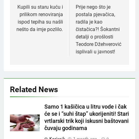
navigation
Kupili su staru kuću i
Prije nego što je
prilikom renoviranja
postala pjevačica,
ispod tepiha su našli
radila je kao
nešto da imje pozlilo.
čistačica?! Šokantni
detalji o prošlosti
Teodore Džehverović
isplivali u javnost!
Related News
5
Samo 1 kašičica u litru vode i čak
Čaj od lovora i cimeta – prirodni
će se i “suhi štap” ukorijeniti! Stari
napitak za svakodnevnu rutinu
vrtlarski trik koji iskusni baštovani
OSTALO
čuvaju godinama
Korisnik
1 month ago