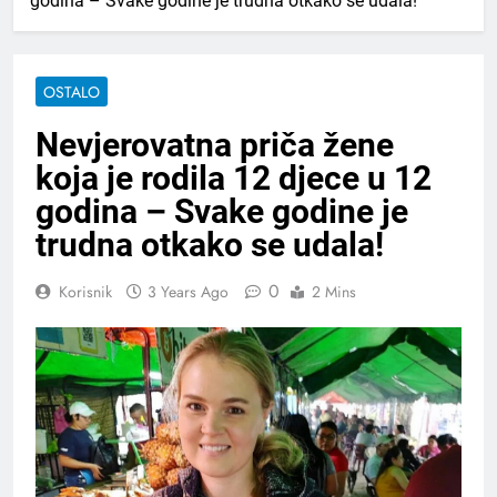
godina – Svake godine je trudna otkako se udala!
OSTALO
Nevjerovatna priča žene
koja je rodila 12 djece u 12
godina – Svake godine je
trudna otkako se udala!
0
Korisnik
3 Years Ago
2 Mins