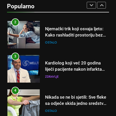
čak će se i “suhi štap”
Popularno
ukorijeniti! Stari vrtlarski trik koji
OSTALO
iskusni baštovani čuvaju
godinama
2
Njemački trik koji osvaja ljeto:
Kako rashladiti prostoriju bez
klime i velikih računa za struju!
OSTALO
3
Kardiolog koji već 20 godina
liječi pacijente nakon infarkta
otkrio: Ove 4 jutarnje navike
ZDRAVLJE
nikada ne praktikujem prije 9
sati – mnogi ih rade svakog
4
dana!
Nikada se ne bi sjetili: Sve fleke
sa odjeće skida jedno sredstvo
koje svi imamo u kući
OSTALO