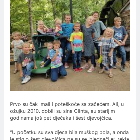
Prvo su čak imali i poteškoće sa začećem.
Ali, u
ožujku 2010. dobili su sina Clinta, au starijim
godinama još pet dječaka i šest djevojčica.
“U početku su sva djeca bila muškog pola, a onda
je stiglo šest djevojčica pa su se izjednačile”, rekla