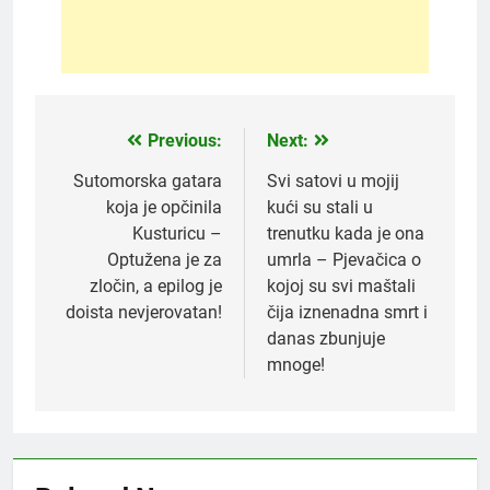
Previous:
Next:
Post
navigation
Sutomorska gatara
Svi satovi u mojij
koja je opčinila
kući su stali u
Kusturicu –
trenutku kada je ona
Optužena je za
umrla – Pjevačica o
zločin, a epilog je
kojoj su svi maštali
doista nevjerovatan!
čija iznenadna smrt i
danas zbunjuje
mnoge!