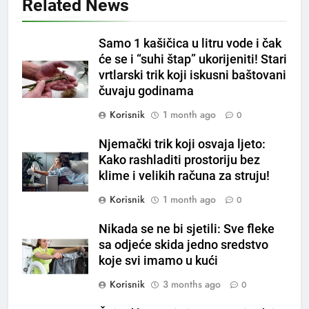
Related News
5
Samo 1 kašičica u litru vode i čak
Čaj od lovora i cimeta – prirodni
će se i “suhi štap” ukorijeniti! Stari
napitak za svakodnevnu rutinu
vrtlarski trik koji iskusni baštovani
OSTALO
čuvaju godinama
Korisnik
1 month ago
0
6
ČISTAČ JETRE: Uzmite gutljaj
Njemački trik koji osvaja ljeto:
na prazan stomak i crijeva će
Kako rashladiti prostoriju bez
raditi kao sat, zaboravit ćete na
OSTALO
klime i velikih računa za struju!
loše varenje
Korisnik
1 month ago
0
7
Tračevi su njihova glavna
Nikada se ne bi sjetili: Sve fleke
preokupacija: Ljudi rođeni u ova
sa odjeće skida jedno sredstvo
koje svi imamo u kući
tri znaka najviše vole ogovarati
OSTALO
Korisnik
3 months ago
0
8