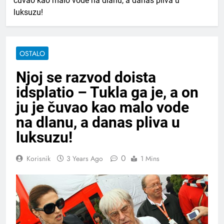
čuvao kao malo vode na dlanu, a danas pliva u
luksuzu!
OSTALO
Njoj se razvod doista
idsplatio – Tukla ga je, a on
ju je čuvao kao malo vode
na dlanu, a danas pliva u
luksuzu!
0
Korisnik
3 Years Ago
1 Mins