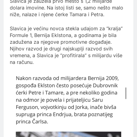
Slavica je zauzela prvo mesto s 1,2 milijarde
dolara imovine. Na istoj listi se, samo nešto malo
niže, nalaze i njene ćerke Tamara i Petra.
Slavica je većinu novca stekla udajom za “kralja”
Formule 1, Bernija Eklstona, a godinama je bila
zadužena za njegove promotivne događaje.
Njihov razvod je drugi najskuplji razvod svih
vremena, a Slavica je “profitirala” s milijardu više
na računu.