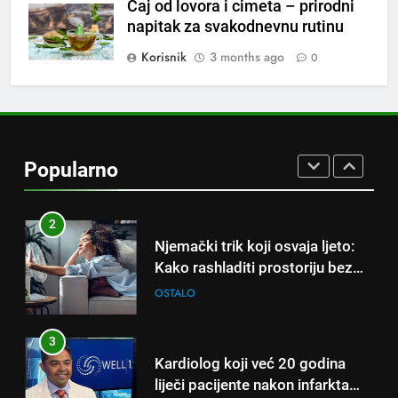
Čaj od lovora i cimeta – prirodni
Piće od smreke – prirodni
napitak za svakodnevnu rutinu
napitak koji se često spominje
kod šećerne bolesti
Korisnik
3 months ago
0
OSTALO
1
Samo 1 kašičica u litru vode i
čak će se i “suhi štap”
Popularno
ukorijeniti! Stari vrtlarski trik koji
OSTALO
iskusni baštovani čuvaju
godinama
2
Njemački trik koji osvaja ljeto:
Kako rashladiti prostoriju bez
klime i velikih računa za struju!
OSTALO
3
Kardiolog koji već 20 godina
liječi pacijente nakon infarkta