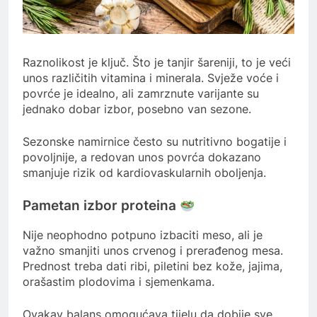
Raznolikost je ključ. Što je tanjir šareniji, to je veći
unos različitih vitamina i minerala. Svježe voće i
povrće je idealno, ali zamrznute varijante su
jednako dobar izbor, posebno van sezone.
Sezonske namirnice često su nutritivno bogatije i
povoljnije, a redovan unos povrća dokazano
smanjuje rizik od kardiovaskularnih oboljenja.
Pametan izbor proteina
Nije neophodno potpuno izbaciti meso, ali je
važno smanjiti unos crvenog i prerađenog mesa.
Prednost treba dati ribi, piletini bez kože, jajima,
orašastim plodovima i sjemenkama.
Ovakav balans omogućava tijelu da dobije sve