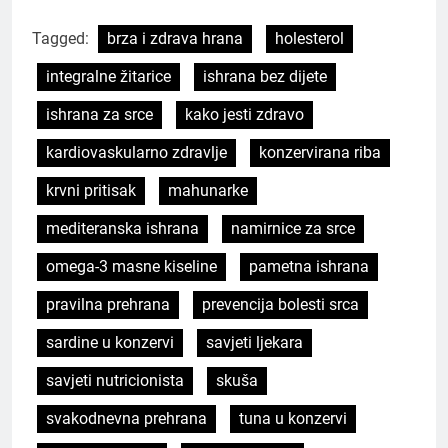
Tagged:
brza i zdrava hrana
holesterol
integralne žitarice
ishrana bez dijete
ishrana za srce
kako jesti zdravo
kardiovaskularno zdravlje
konzervirana riba
krvni pritisak
mahunarke
mediteranska ishrana
namirnice za srce
omega-3 masne kiseline
pametna ishrana
pravilna prehrana
prevencija bolesti srca
sardine u konzervi
savjeti ljekara
savjeti nutricionista
skuša
svakodnevna prehrana
tuna u konzervi