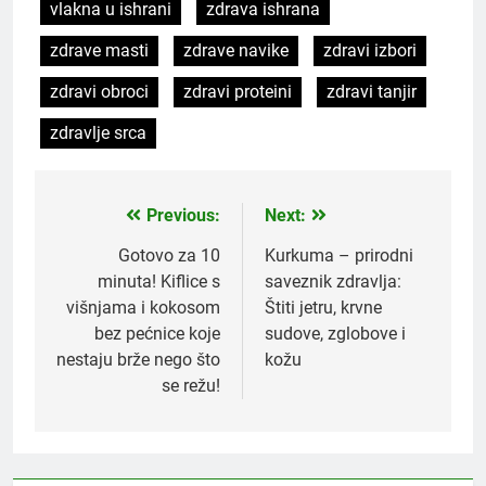
vlakna u ishrani
zdrava ishrana
zdrave masti
zdrave navike
zdravi izbori
zdravi obroci
zdravi proteini
zdravi tanjir
zdravlje srca
Previous:
Next:
Post
navigation
Gotovo za 10
Kurkuma – prirodni
minuta! Kiflice s
saveznik zdravlja:
višnjama i kokosom
Štiti jetru, krvne
bez pećnice koje
sudove, zglobove i
nestaju brže nego što
kožu
se režu!
5