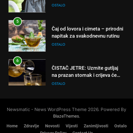
6
ČISTAČ JETRE: Uzmite gutljaj
5
na prazan stomak i crijeva će
Čaj od lovora i cimeta – prirodni
raditi kao sat, zaboravit ćete na
OSTALO
napitak za svakodnevnu rutinu
loše varenje
OSTALO
7
Tračevi su njihova glavna
6
preokupacija: Ljudi rođeni u ova
ČISTAČ JETRE: Uzmite gutljaj
tri znaka najviše vole ogovarati
OSTALO
na prazan stomak i crijeva će
raditi kao sat, zaboravit ćete na
OSTALO
8
loše varenje
Piće od smreke – prirodni
7
napitak koji se često spominje
Tračevi su njihova glavna
kod šećerne bolesti
OSTALO
preokupacija: Ljudi rođeni u ova
Newsmatic - News WordPress Theme 2026. Powered By
tri znaka najviše vole ogovarati
OSTALO
.
BlazeThemes
Home
Zdravlje
Novosti
Vijesti
Zanimljivosti
Ostalo
8