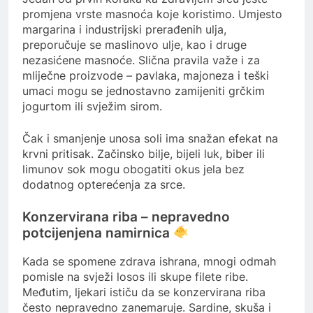
promjena vrste masnoća koje koristimo. Umjesto
margarina i industrijski prerađenih ulja,
preporučuje se maslinovo ulje, kao i druge
nezasićene masnoće. Slična pravila važe i za
mliječne proizvode – pavlaka, majoneza i teški
umaci mogu se jednostavno zamijeniti grčkim
jogurtom ili svježim sirom.
Čak i smanjenje unosa soli ima snažan efekat na
krvni pritisak. Začinsko bilje, bijeli luk, biber ili
limunov sok mogu obogatiti okus jela bez
dodatnog opterećenja za srce.
Konzervirana riba – nepravedno
potcijenjena namirnica
Kada se spomene zdrava ishrana, mnogi odmah
pomisle na svježi losos ili skupe filete ribe.
Međutim, ljekari ističu da se konzervirana riba
često nepravedno zanemaruje. Sardine, skuša i