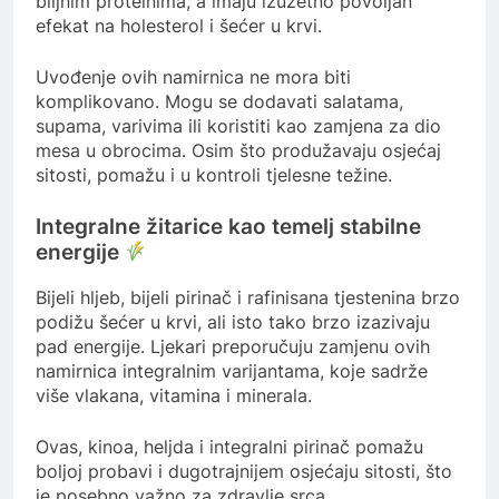
biljnim proteinima, a imaju izuzetno povoljan
efekat na holesterol i šećer u krvi.
Uvođenje ovih namirnica ne mora biti
komplikovano. Mogu se dodavati salatama,
supama, varivima ili koristiti kao zamjena za dio
mesa u obrocima. Osim što produžavaju osjećaj
sitosti, pomažu i u kontroli tjelesne težine.
Integralne žitarice kao temelj stabilne
energije
Bijeli hljeb, bijeli pirinač i rafinisana tjestenina brzo
podižu šećer u krvi, ali isto tako brzo izazivaju
pad energije. Ljekari preporučuju zamjenu ovih
namirnica integralnim varijantama, koje sadrže
više vlakana, vitamina i minerala.
Ovas, kinoa, heljda i integralni pirinač pomažu
boljoj probavi i dugotrajnijem osjećaju sitosti, što
je posebno važno za zdravlje srca.