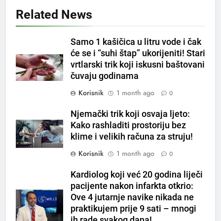
Related News
Čaj od lovora i cimeta – prirodni
napitak za svakodnevnu rutinu
OSTALO
Samo 1 kašičica u litru vode i čak
će se i “suhi štap” ukorijeniti! Stari
vrtlarski trik koji iskusni baštovani
6
čuvaju godinama
ČISTAČ JETRE: Uzmite gutljaj
na prazan stomak i crijeva će
Korisnik
1 month ago
0
raditi kao sat, zaboravit ćete na
OSTALO
loše varenje
Njemački trik koji osvaja ljeto:
Kako rashladiti prostoriju bez
7
klime i velikih računa za struju!
Tračevi su njihova glavna
Korisnik
1 month ago
0
preokupacija: Ljudi rođeni u ova
tri znaka najviše vole ogovarati
OSTALO
Kardiolog koji već 20 godina liječi
pacijente nakon infarkta otkrio:
8
Ove 4 jutarnje navike nikada ne
Piće od smreke – prirodni
praktikujem prije 9 sati – mnogi
napitak koji se često spominje
ih rade svakog dana!