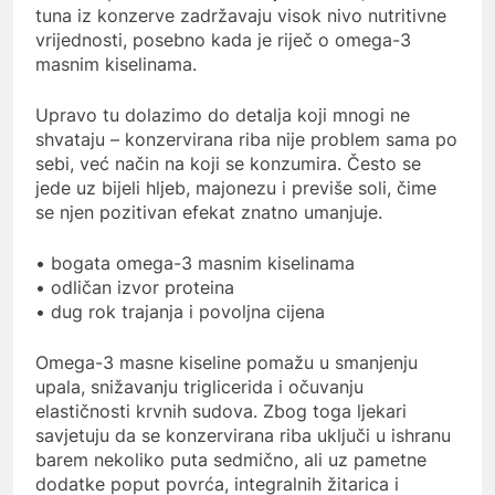
tuna iz konzerve zadržavaju visok nivo nutritivne
vrijednosti, posebno kada je riječ o omega-3
masnim kiselinama.
Upravo tu dolazimo do detalja koji mnogi ne
shvataju – konzervirana riba nije problem sama po
sebi, već način na koji se konzumira. Često se
jede uz bijeli hljeb, majonezu i previše soli, čime
se njen pozitivan efekat znatno umanjuje.
• bogata omega-3 masnim kiselinama
• odličan izvor proteina
• dug rok trajanja i povoljna cijena
Omega-3 masne kiseline pomažu u smanjenju
upala, snižavanju triglicerida i očuvanju
elastičnosti krvnih sudova. Zbog toga ljekari
savjetuju da se konzervirana riba uključi u ishranu
barem nekoliko puta sedmično, ali uz pametne
dodatke poput povrća, integralnih žitarica i