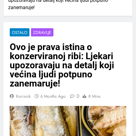
upozoravaju na detalj koji većina ljudi potpuno
zanemaruje!
OSTALO
ZDRAVLJE
Ovo je prava istina o
konzerviranoj ribi: Ljekari
upozoravaju na detalj koji
većina ljudi potpuno
zanemaruje!
0
Korisnik
6 Months Ago
8 Mins