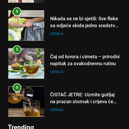
sati – mnogi ih rade svakog
4
dana!
Nikada se ne bi sjetili: Sve fleke
sa odjeće skida jedno sredstvo
koje svi imamo u kući
OSTALO
5
Čaj od lovora i cimeta – prirodni
napitak za svakodnevnu rutinu
OSTALO
6
ČISTAČ JETRE: Uzmite gutljaj
5
na prazan stomak i crijeva će
Čaj od lovora i cimeta – prirodni
raditi kao sat, zaboravit ćete na
OSTALO
napitak za svakodnevnu rutinu
loše varenje
OSTALO
7
Trending