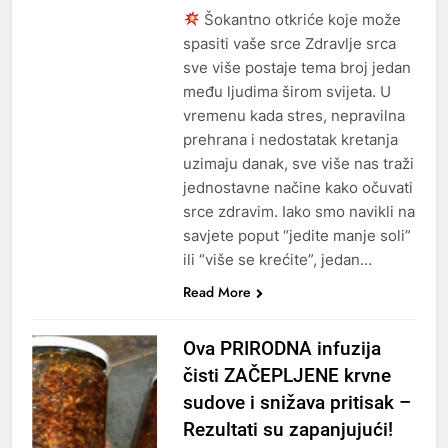
Šokantno otkriće koje može
spasiti vaše srce Zdravlje srca
sve više postaje tema broj jedan
među ljudima širom svijeta. U
vremenu kada stres, nepravilna
prehrana i nedostatak kretanja
uzimaju danak, sve više nas traži
jednostavne načine kako očuvati
srce zdravim. Iako smo navikli na
savjete poput “jedite manje soli”
ili “više se krećite”, jedan…
Read More
Ova PRIRODNA infuzija
čisti ZAČEPLJENE krvne
sudove i snižava pritisak –
Rezultati su zapanjujući!