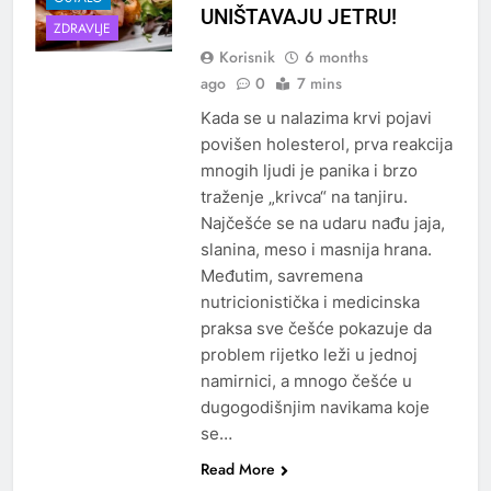
UNIŠTAVAJU JETRU!
ZDRAVLJE
Korisnik
6 months
ago
0
7 mins
Kada se u nalazima krvi pojavi
povišen holesterol, prva reakcija
mnogih ljudi je panika i brzo
traženje „krivca“ na tanjiru.
Najčešće se na udaru nađu jaja,
slanina, meso i masnija hrana.
Međutim, savremena
nutricionistička i medicinska
praksa sve češće pokazuje da
problem rijetko leži u jednoj
namirnici, a mnogo češće u
dugogodišnjim navikama koje
se…
Read More