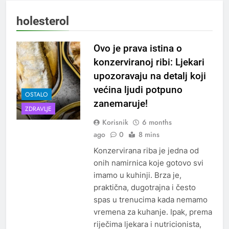
holesterol
Ovo je prava istina o
konzerviranoj ribi: Ljekari
upozoravaju na detalj koji
većina ljudi potpuno
OSTALO
zanemaruje!
ZDRAVLJE
Korisnik
6 months
ago
0
8 mins
Konzervirana riba je jedna od
onih namirnica koje gotovo svi
imamo u kuhinji. Brza je,
praktična, dugotrajna i često
spas u trenucima kada nemamo
vremena za kuhanje. Ipak, prema
riječima ljekara i nutricionista,