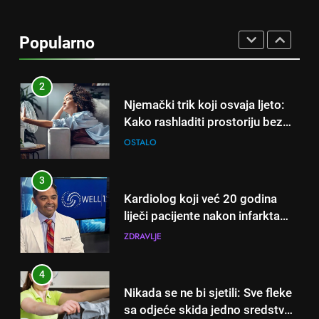
Njemački trik koji osvaja ljeto:
Kako rashladiti prostoriju bez
Popularno
klime i velikih računa za struju!
OSTALO
3
Kardiolog koji već 20 godina
liječi pacijente nakon infarkta
otkrio: Ove 4 jutarnje navike
ZDRAVLJE
nikada ne praktikujem prije 9
sati – mnogi ih rade svakog
4
dana!
Nikada se ne bi sjetili: Sve fleke
sa odjeće skida jedno sredstvo
koje svi imamo u kući
OSTALO
5
Čaj od lovora i cimeta – prirodni
napitak za svakodnevnu rutinu