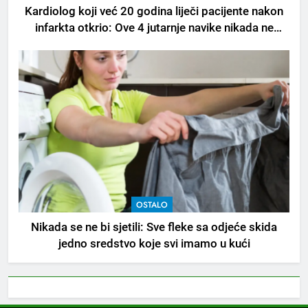
loše varenje
Kardiolog koji već 20 godina liječi pacijente nakon
infarkta otkrio: Ove 4 jutarnje navike nikada ne
7
praktikujem prije 9 sati – mnogi ih rade svakog
Tračevi su njihova glavna
dana!
preokupacija: Ljudi rođeni u ova
tri znaka najviše vole ogovarati
OSTALO
8
Piće od smreke – prirodni
napitak koji se često spominje
kod šećerne bolesti
OSTALO
OSTALO
1
Nikada se ne bi sjetili: Sve fleke sa odjeće skida
Samo 1 kašičica u litru vode i
jedno sredstvo koje svi imamo u kući
čak će se i “suhi štap”
ukorijeniti! Stari vrtlarski trik koji
OSTALO
iskusni baštovani čuvaju
godinama
2