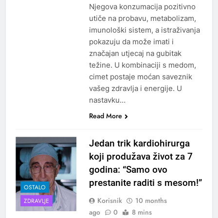
Njegova konzumacija pozitivno
utiče na probavu, metabolizam,
imunološki sistem, a istraživanja
pokazuju da može imati i
značajan utjecaj na gubitak
težine. U kombinaciji s medom,
cimet postaje moćan saveznik
vašeg zdravlja i energije. U
nastavku…
Read More
Jedan trik kardiohirurga
koji produžava život za 7
godina: “Samo ovo
prestanite raditi s mesom!”
OSTALO
Korisnik
10 months
ZDRAVLJE
ago
0
8 mins