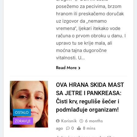
posežemo za pecivima, brzom
hranom ili preskačemo doručak
uz izgovor da „nemamo
vremena“, ljekari itekako vode
računa o prvom obroku u danu. I
upravo tu se krije mala, ali
moćna tajna dugoročne
vitalnosti. U…
Read More
OVA HRANA SKIDA MAST
SA JETRE I PANKREASA:
Čisti krv, reguliše šećer i
podmlađuje organizam!
OSTALO
Korisnik
6 months
ZDRAVLJE
ago
0
8 mins