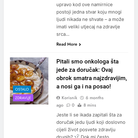
upravo kod ove namirnice
postoji jedna stvar koju mnogi
ljudi nikada ne shvate – a može
imati veliki utjecaj na zdravlje
srca…
Read More
Pitali smo onkologa šta
jede za doručak: Ovaj
obrok smatra najzdravijim,
a nosi ga i na posao!
OSTALO
Korisnik
6 months
ZDRAVLJE
ago
0
8 mins
Jeste li se ikada zapitali šta za
doručak jedu ljudi koji doslovno
cijeli život posvete zdravlju
drugih?
Dok mi često