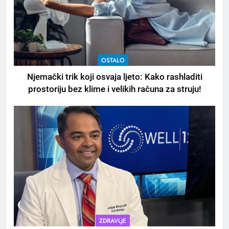
OSTALO
Njemački trik koji osvaja ljeto: Kako rashladiti
prostoriju bez klime i velikih računa za struju!
5
Čaj od lovora i cimeta – prirodni
napitak za svakodnevnu rutinu
OSTALO
6
ČISTAČ JETRE: Uzmite gutljaj
na prazan stomak i crijeva će
raditi kao sat, zaboravit ćete na
ZDRAVLJE
OSTALO