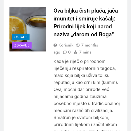
Ova biljka čisti pluća, jača
imunitet i smiruje kašalj:
Prirodni lijek koji narod
naziva „darom od Boga“
OSTALO
Korisnik
7 months
ZDRAVLJE
ago
0
7 mins
Kada je riječ o prirodnom
liječenju respiratornih tegoba,
malo koja biljka uživa toliku
reputaciju kao crni kim (kumin).
Ovaj moćni dar prirode već
hiljadama godina zauzima
posebno mjesto u tradicionalnoj
medicini različitih civilizacija.
Smatran je svetom biljkom,
prirodnim lijekom i zaštitnikom