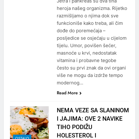
Jetra i pankreas su dva tiha
heroja našeg organizma. Rijetko
razmišljamo o njima dok sve
funkcioniše kako treba, ali čim
dođe do poremećaja –
posljedice se osjećaju u cijelom
tijelu. Umor, povišen šećer,
masnoće u krvi, nedostatak
vitamina i probavne tegobe
često su prvi znak da ovi organi
više ne mogu da izdrže tempo
modernog…
Read More
NEMA VEZE SA SLANINOM
I JAJIMA: OVE 2 NAVIKE
TIHO PODIŽU
HOLESTEROL I
OSTALO