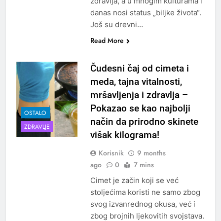
zdravlja, a u mnogim kulturama i
danas nosi status „biljke života“.
Još su drevni…
Read More
Čudesni čaj od cimeta i
meda, tajna vitalnosti,
mršavljenja i zdravlja –
Pokazao se kao najbolji
OSTALO
način da prirodno skinete
ZDRAVLJE
višak kilograma!
Korisnik
9 months
ago
0
7 mins
Cimet je začin koji se već
stoljećima koristi ne samo zbog
svog izvanrednog okusa, već i
zbog brojnih ljekovitih svojstava.