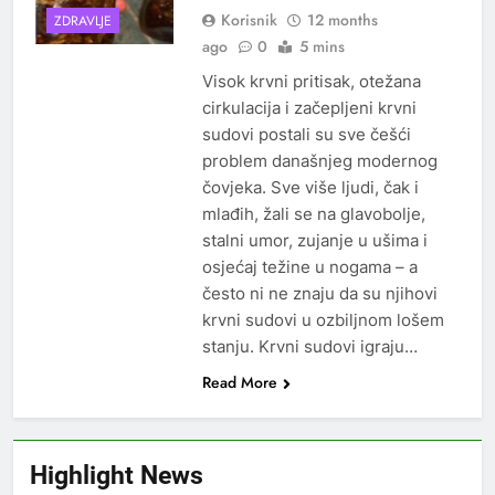
Korisnik
12 months
ZDRAVLJE
ago
0
5 mins
Visok krvni pritisak, otežana
cirkulacija i začepljeni krvni
sudovi postali su sve češći
problem današnjeg modernog
čovjeka. Sve više ljudi, čak i
mlađih, žali se na glavobolje,
stalni umor, zujanje u ušima i
osjećaj težine u nogama – a
često ni ne znaju da su njihovi
krvni sudovi u ozbiljnom lošem
stanju. Krvni sudovi igraju…
Read More
Highlight News