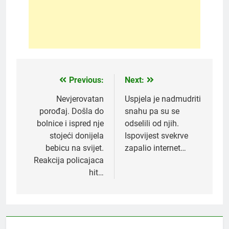
Previous:
Next:
Post
navigation
Nevjerovatan
Uspjela je nadmudriti
porođaj. Došla do
snahu pa su se
bolnice i ispred nje
odselili od njih.
stojeći donijela
Ispovijest svekrve
bebicu na svijet.
zapalio internet…
Reakcija policajaca
hit…