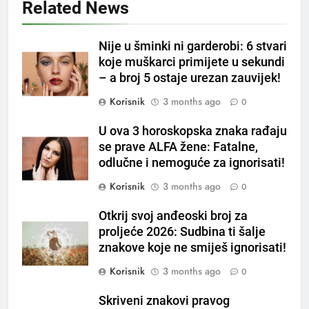
Related News
5
Nije u šminki ni garderobi: 6 stvari
Čaj od lovora i cimeta – prirodni
koje muškarci primijete u sekundi
napitak za svakodnevnu rutinu
– a broj 5 ostaje urezan zauvijek!
OSTALO
Korisnik
3 months ago
0
6
U ova 3 horoskopska znaka rađaju
ČISTAČ JETRE: Uzmite gutljaj
se prave ALFA žene: Fatalne,
na prazan stomak i crijeva će
odlučne i nemoguće za ignorisati!
raditi kao sat, zaboravit ćete na
OSTALO
Korisnik
3 months ago
0
loše varenje
7
Otkrij svoj anđeoski broj za
Tračevi su njihova glavna
proljeće 2026: Sudbina ti šalje
preokupacija: Ljudi rođeni u ova
znakove koje ne smiješ ignorisati!
tri znaka najviše vole ogovarati
OSTALO
Korisnik
3 months ago
0
Skriveni znakovi pravog
8