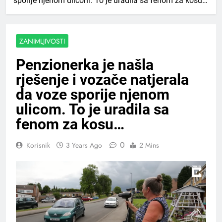
sporije njenom ulicom. To je uradila sa fenom za kosu…
ZANIMLJIVOSTI
Penzionerka je našla
rješenje i vozače natjerala
da voze sporije njenom
ulicom. To je uradila sa
fenom za kosu…
0
Korisnik
3 Years Ago
2 Mins