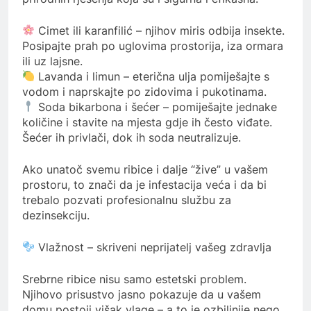
Cimet ili karanfilić – njihov miris odbija insekte.
Posipajte prah po uglovima prostorija, iza ormara
ili uz lajsne.
Lavanda i limun – eterična ulja pomiješajte s
vodom i naprskajte po zidovima i pukotinama.
Soda bikarbona i šećer – pomiješajte jednake
količine i stavite na mjesta gdje ih često viđate.
Šećer ih privlači, dok ih soda neutralizuje.
Ako unatoč svemu ribice i dalje “žive” u vašem
prostoru, to znači da je infestacija veća i da bi
trebalo pozvati profesionalnu službu za
dezinsekciju.
Vlažnost – skriveni neprijatelj vašeg zdravlja
Srebrne ribice nisu samo estetski problem.
Njihovo prisustvo jasno pokazuje da u vašem
domu postoji višak vlage – a to je ozbiljnije nego