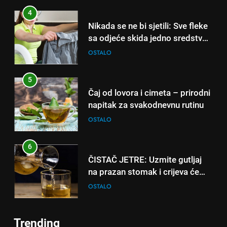
sati – mnogi ih rade svakog
4
dana!
Nikada se ne bi sjetili: Sve fleke
sa odjeće skida jedno sredstvo
koje svi imamo u kući
OSTALO
5
Čaj od lovora i cimeta – prirodni
napitak za svakodnevnu rutinu
OSTALO
6
ČISTAČ JETRE: Uzmite gutljaj
5
na prazan stomak i crijeva će
Čaj od lovora i cimeta – prirodni
raditi kao sat, zaboravit ćete na
OSTALO
napitak za svakodnevnu rutinu
loše varenje
OSTALO
7
Trending
Tračevi su njihova glavna