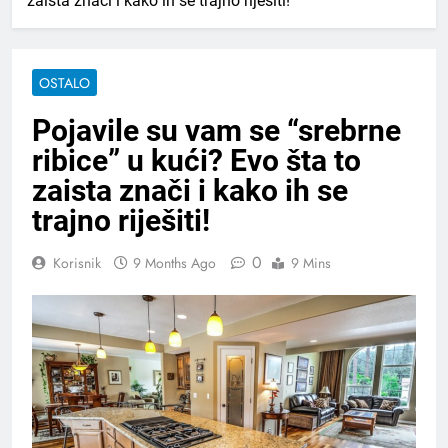
zaista znači i kako ih se trajno riješiti!
OSTALO
Pojavile su vam se “srebrne
ribice” u kući? Evo šta to
zaista znači i kako ih se
trajno riješiti!
0
Korisnik
9 Months Ago
9 Mins