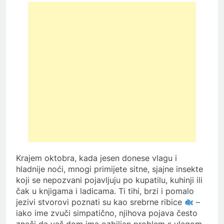
Krajem oktobra, kada jesen donese vlagu i
hladnije noći, mnogi primijete sitne, sjajne insekte
koji se nepozvani pojavljuju po kupatilu, kuhinji ili
čak u knjigama i ladicama. Ti tihi, brzi i pomalo
jezivi stvorovi poznati su kao srebrne ribice
–
iako ime zvuči simpatično, njihova pojava često
znači da vaš dom ima ozbiljan problem s vlagom.