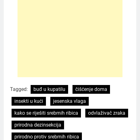
Tagged:
buđ u kupatilu
čišćenje doma
insekti u kući
jesenska vlaga
kako se riješiti srebrnih ribica
odvlaživač zraka
prirodna dezinsekcija
prirodno protiv srebrnih ribica