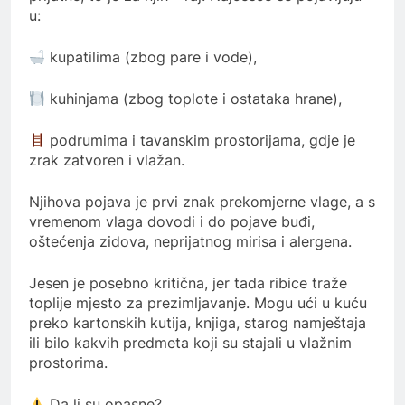
u:
kupatilima (zbog pare i vode),
kuhinjama (zbog toplote i ostataka hrane),
podrumima i tavanskim prostorijama, gdje je
zrak zatvoren i vlažan.
Njihova pojava je prvi znak prekomjerne vlage, a s
vremenom vlaga dovodi i do pojave buđi,
oštećenja zidova, neprijatnog mirisa i alergena.
Jesen je posebno kritična, jer tada ribice traže
toplije mjesto za prezimljavanje. Mogu ući u kuću
preko kartonskih kutija, knjiga, starog namještaja
ili bilo kakvih predmeta koji su stajali u vlažnim
prostorima.
Da li su opasne?