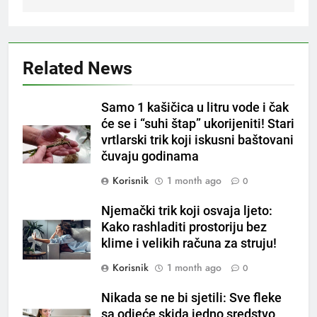
Čaj od lovora i cimeta – prirodni
napitak za svakodnevnu rutinu
OSTALO
Related News
6
Samo 1 kašičica u litru vode i čak
ČISTAČ JETRE: Uzmite gutljaj
će se i “suhi štap” ukorijeniti! Stari
na prazan stomak i crijeva će
vrtlarski trik koji iskusni baštovani
raditi kao sat, zaboravit ćete na
OSTALO
čuvaju godinama
loše varenje
Korisnik
1 month ago
0
7
Tračevi su njihova glavna
Njemački trik koji osvaja ljeto:
preokupacija: Ljudi rođeni u ova
Kako rashladiti prostoriju bez
tri znaka najviše vole ogovarati
OSTALO
klime i velikih računa za struju!
Korisnik
1 month ago
0
8
Piće od smreke – prirodni
Nikada se ne bi sjetili: Sve fleke
napitak koji se često spominje
sa odjeće skida jedno sredstvo