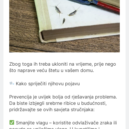
Zbog toga ih treba ukloniti na vrijeme, prije nego
što naprave veću štetu u vašem domu.
Kako spriječiti njihovu pojavu
Prevencija je uvijek bolja od rješavanja problema.
Da biste izbjegli srebrne ribice u budućnosti,
pridržavajte se ovih savjeta stručnjaka:
Smanjite vlagu – koristite odvlaživače zraka ili
posude sa upijačima vlage. U kupatilima i