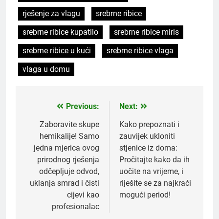
rješenje za vlagu
srebrne ribice
srebrne ribice kupatilo
srebrne ribice miris
srebrne ribice u kući
srebrne ribice vlaga
vlaga u domu
Previous:
Next:
Post
navigation
Zaboravite skupe
Kako prepoznati i
hemikalije! Samo
zauvijek ukloniti
jedna mjerica ovog
stjenice iz doma:
prirodnog rješenja
Pročitajte kako da ih
odčepljuje odvod,
uočite na vrijeme, i
uklanja smrad i čisti
riješite se za najkraći
cijevi kao
mogući period!
profesionalac
5