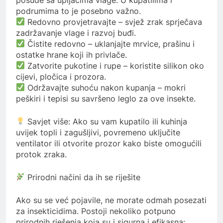
podrumima to je posebno važno.
Redovno provjetravajte – svjež zrak sprječava
zadržavanje vlage i razvoj buđi.
Čistite redovno – uklanjajte mrvice, prašinu i
ostatke hrane koji ih privlače.
Zatvorite pukotine i rupe – koristite silikon oko
cijevi, pločica i prozora.
Održavajte suhoću nakon kupanja – mokri
peškiri i tepisi su savršeno leglo za ove insekte.
Savjet više: Ako su vam kupatilo ili kuhinja
uvijek topli i zagušljivi, povremeno uključite
ventilator ili otvorite prozor kako biste omogućili
protok zraka.
Prirodni načini da ih se riješite
Ako su se već pojavile, ne morate odmah posezati
za insekticidima. Postoji nekoliko potpuno
prirodnih rješenja koja su i sigurna i efikasna: