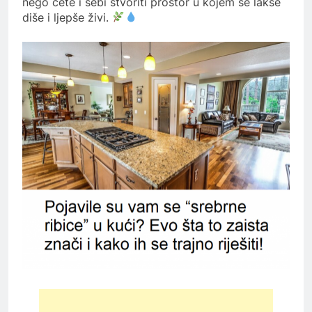
nego ćete i sebi stvoriti prostor u kojem se lakše
diše i ljepše živi.