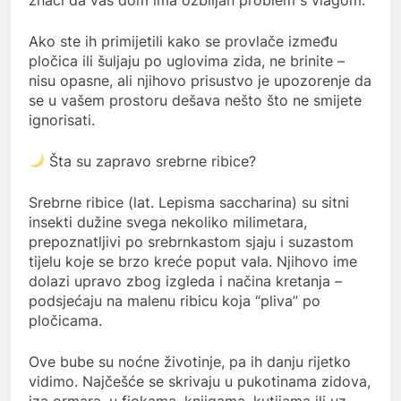
Ako ste ih primijetili kako se provlače između
pločica ili šuljaju po uglovima zida, ne brinite –
nisu opasne, ali njihovo prisustvo je upozorenje da
se u vašem prostoru dešava nešto što ne smijete
ignorisati.
Šta su zapravo srebrne ribice?
Srebrne ribice (lat. Lepisma saccharina) su sitni
insekti dužine svega nekoliko milimetara,
prepoznatljivi po srebrnkastom sjaju i suzastom
tijelu koje se brzo kreće poput vala. Njihovo ime
dolazi upravo zbog izgleda i načina kretanja –
podsjećaju na malenu ribicu koja “pliva” po
pločicama.
Ove bube su noćne životinje, pa ih danju rijetko
vidimo. Najčešće se skrivaju u pukotinama zidova,
iza ormara, u fiokama, knjigama, kutijama ili uz