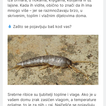
lajsne. Kada ih vidite, obično to znači da ih ima
mnogo više – jer se razmnožavaju brzo, u
skrivenim, toplim i vlažnim dijelovima doma.
Zašto se pojavljuju baš kod vas?
Srebrne ribice su ljubitelji topline i vlage. Ako je u
vašem domu zrak zasićen vlagom, a temperature
prijatne, to je za njih – raj. Najčešće se pojavljuju