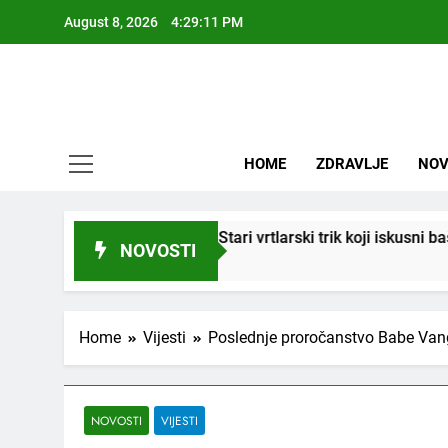
Skip
August 8, 2026
4:29:13 PM
to
content
HOME
ZDRAVLJE
NOV
eniti! Stari vrtlarski trik koji iskusni baštovani čuvaju godinama
NOVOSTI
Home
Vijesti
Poslednje proročanstvo Babe Vange
NOVOSTI
VIJESTI