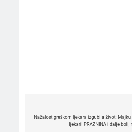
5
Čaj od lovora i cimeta –
prirodni napitak za
Post
svakodnevnu rutinu
OSTALO
navigation
Nažalost greškom ljekara izgubila život: Majku 
ljekari! PRAZNINA i dalje boli, 
6
ČISTAČ JETRE: Uzmite gutljaj