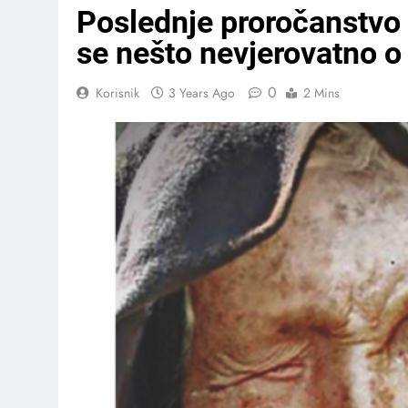
Poslednje proročanstvo B
se nešto nevjerovatno o
0
Korisnik
3 Years Ago
2 Mins