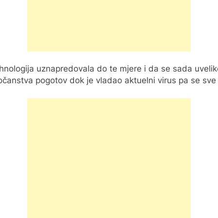
logija uznapredovala do te mjere i da se sada uveliko kor
roročanstva pogotov dok je vladao aktuelni virus pa se sv