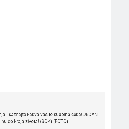
5
Čaj od lovora i cimeta –
prirodni napitak za
svakodnevnu rutinu
OSTALO
nja i saznajte kakva vas to sudbina čeka! JEDAN
binu do kraja zivota! (ŠOK) (FOTO)
6
ČISTAČ JETRE: Uzmite gutljaj