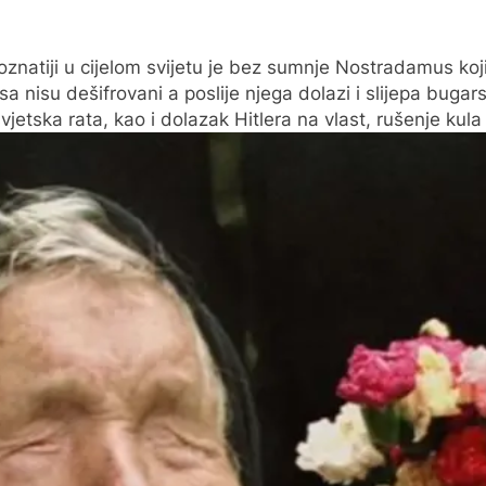
atiji u cijelom svijetu je bez sumnje Nostradamus koji je 
sa nisu dešifrovani a poslije njega dolazi i slijepa bug
jetska rata, kao i dolazak Hitlera na vlast, rušenje kul