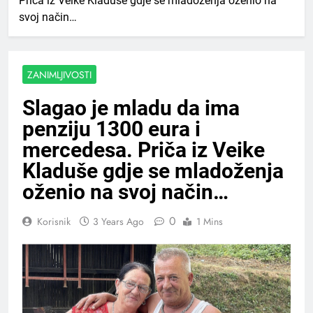
Priča iz Veike Kladuše gdje se mladoženja oženio na
svoj način…
ZANIMLJIVOSTI
Slagao je mladu da ima
penziju 1300 eura i
mercedesa. Priča iz Veike
Kladuše gdje se mladoženja
oženio na svoj način…
0
Korisnik
3 Years Ago
1 Mins