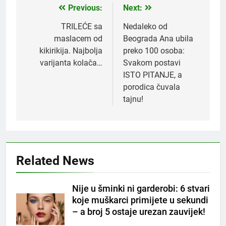
Previous:
Next:
Post
navigation
TRILEĆE sa
Nedaleko od
maslacem od
Beograda Ana ubila
kikirikija. Najbolja
preko 100 osoba:
varijanta kolača…
Svakom postavi
ISTO PITANJE, a
porodica čuvala
tajnu!
Related News
5
Nije u šminki ni garderobi: 6 stvari
Čaj od lovora i cimeta – prirodni
koje muškarci primijete u sekundi
napitak za svakodnevnu rutinu
– a broj 5 ostaje urezan zauvijek!
OSTALO