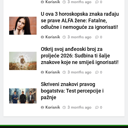
Korisnik
3 months ago
0
6
U ova 3 horoskopska znaka rađaju
ČISTAČ JETRE: Uzmite gutljaj
se prave ALFA žene: Fatalne,
na prazan stomak i crijeva će
odlučne i nemoguće za ignorisati!
raditi kao sat, zaboravit ćete na
OSTALO
Korisnik
3 months ago
0
loše varenje
7
Otkrij svoj anđeoski broj za
Tračevi su njihova glavna
proljeće 2026: Sudbina ti šalje
preokupacija: Ljudi rođeni u ova
znakove koje ne smiješ ignorisati!
tri znaka najviše vole ogovarati
OSTALO
Korisnik
3 months ago
0
Skriveni znakovi pravog
8
bogatstva: Test percepcije i
Piće od smreke – prirodni
pažnje
napitak koji se često spominje
kod šećerne bolesti
Korisnik
3 months ago
0
OSTALO
1