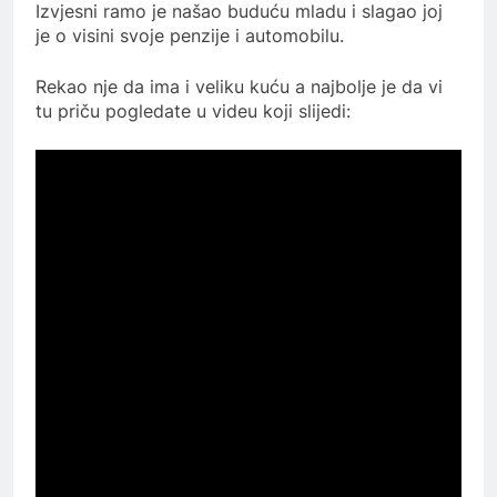
Izvjesni ramo je našao buduću mladu i slagao joj
je o visini svoje penzije i automobilu.
Rekao nje da ima i veliku kuću a najbolje je da vi
tu priču pogledate u videu koji slijedi: