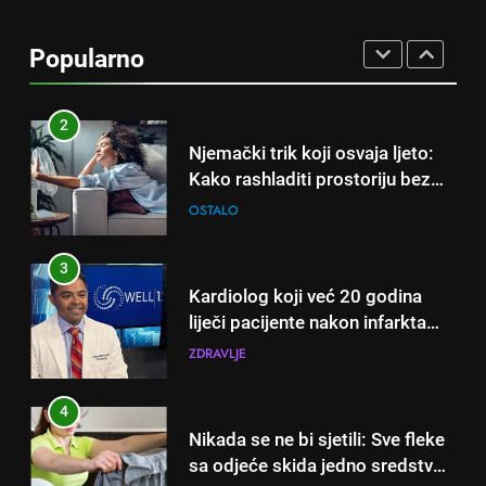
Samo 1 kašičica u litru vode i
čak će se i “suhi štap”
Popularno
ukorijeniti! Stari vrtlarski trik koji
OSTALO
iskusni baštovani čuvaju
godinama
2
Njemački trik koji osvaja ljeto:
Kako rashladiti prostoriju bez
klime i velikih računa za struju!
OSTALO
3
Kardiolog koji već 20 godina
liječi pacijente nakon infarkta
otkrio: Ove 4 jutarnje navike
ZDRAVLJE
nikada ne praktikujem prije 9
sati – mnogi ih rade svakog
4
dana!
Nikada se ne bi sjetili: Sve fleke
sa odjeće skida jedno sredstvo