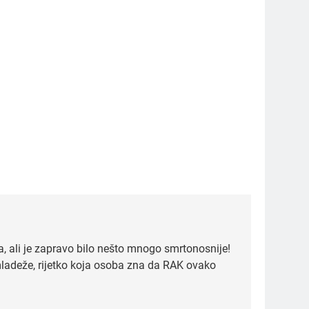
5
Čaj od lovora i cimeta –
prirodni napitak za
uba, ali je zapravo bilo nešto mnogo smrtonosnije!
svakodnevnu rutinu
OSTALO
mladeže, rijetko koja osoba zna da RAK ovako
6
ČISTAČ JETRE: Uzmite gutljaj