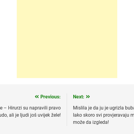
Previous:
Next:
e – Hirurzi su napravili pravo
Mislila je da ju je ugrizla b
udo, ali je ljudi još uvijek žele!
Iako skoro svi provjeravaju 
može da izgleda!