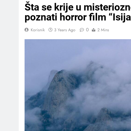
Šta se krije u misterioz
poznati horror film “Isij
0
Korisnik
3 Years Ago
2 Mins