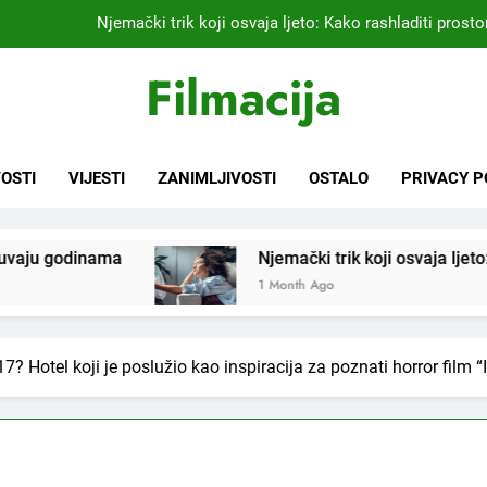
Kardiolog koji već 20 godina liječi pacijente nakon infarkta
praktikujem pr
Nikada se ne bi sjetili: Sve fleke sa odjeće ski
Filmacija
Samo 1 kašičica u litru vode i čak će se i “suhi štap” ukorijeniti! S
Njemački trik koji osvaja ljeto: Kako rashladiti prostor
OSTI
VIJESTI
ZANIMLJIVOSTI
OSTALO
PRIVACY P
Kardiolog koji već 20 godina liječi pacijente nakon infarkta
praktikujem pr
Njemački trik koji osvaja ljeto: Kako rashladiti prostorij
Nikada se ne bi sjetili: Sve fleke sa odjeće ski
1 Month Ago
7? Hotel koji je poslužio kao inspiracija za poznati horror film “I