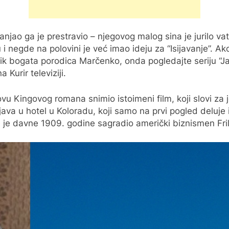
sanjao ga je prestravio – njegovog malog sina je jurilo 
 i negde na polovini je već imao ideju za “Isijavanje”. Ak
nik bogata porodica Marčenko, onda pogledajte seriju “J
Kurir televiziji.
ovu Kingovog romana snimio istoimeni film, koji slovi za 
va u hotel u Koloradu, koji samo na prvi pogled deluje i
je je davne 1909. godine sagradio američki biznismen Fri