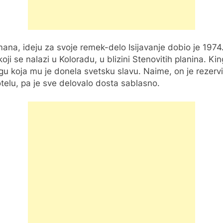
mana, ideju za svoje remek-delo Isijavanje dobio je 197
ji se nalazi u Koloradu, u blizini Stenovitih planina. K
jigu koja mu je donela svetsku slavu. Naime, on je rezerv
hotelu, pa je sve delovalo dosta sablasno.