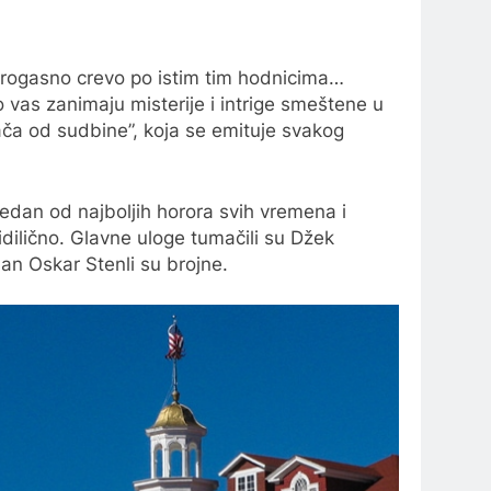
vatrogasno crevo po istim tim hodnicima…
o vas zanimaju misterije i intrige smeštene u
ača od sudbine”, koja se emituje svakog
jedan od najboljih horora svih vremena i
dilično. Glavne uloge tumačili su Džek
lan Oskar Stenli su brojne.