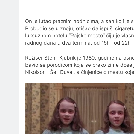
On je lutao praznim hodnicima, a san koji je 
Probudio se u znoju, otišao da ispuši cigaretu
luksuznom hotelu “Rajsko mesto” čiju je vlas
radnog dana u dva termina, od 15h i od 22h na 
Režiser Stenli Kjubrik je 1980. godine na osn
bavio se porodicom koja se preko zime doselja
Nikolson i Šeli Duval, a činjenice o mestu ko