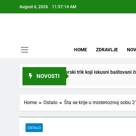
Skip
August 6, 2026
11:57:15 AM
to
content
HOME
ZDRAVLJE
NOV
ri vrtlarski trik koji iskusni baštovani čuvaju godinama
NOVOSTI
Home
Ostalo
Šta se krije u misterioznoj sobu 21
OSTALO