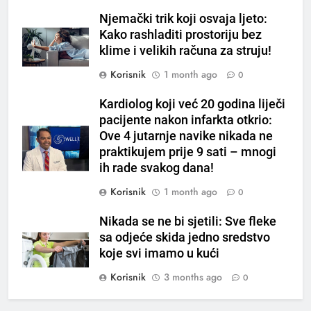
OSTALO
Njemački trik koji osvaja ljeto:
Kako rashladiti prostoriju bez
6
klime i velikih računa za struju!
ČISTAČ JETRE: Uzmite gutljaj
Korisnik
1 month ago
0
na prazan stomak i crijeva će
raditi kao sat, zaboravit ćete na
OSTALO
Kardiolog koji već 20 godina liječi
loše varenje
pacijente nakon infarkta otkrio:
7
Ove 4 jutarnje navike nikada ne
Tračevi su njihova glavna
praktikujem prije 9 sati – mnogi
preokupacija: Ljudi rođeni u ova
ih rade svakog dana!
tri znaka najviše vole ogovarati
OSTALO
Korisnik
1 month ago
0
Nikada se ne bi sjetili: Sve fleke
8
sa odjeće skida jedno sredstvo
Piće od smreke – prirodni
koje svi imamo u kući
napitak koji se često spominje
kod šećerne bolesti
Korisnik
3 months ago
0
OSTALO