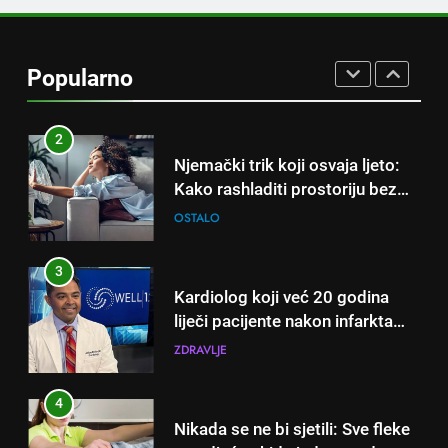
1
Samo 1 kašičica u litru vode i
čak će se i “suhi štap”
Popularno
ukorijeniti! Stari vrtlarski trik koji
OSTALO
iskusni baštovani čuvaju
godinama
2
Njemački trik koji osvaja ljeto:
Kako rashladiti prostoriju bez
klime i velikih računa za struju!
OSTALO
3
Kardiolog koji već 20 godina
liječi pacijente nakon infarkta
otkrio: Ove 4 jutarnje navike
ZDRAVLJE
nikada ne praktikujem prije 9
sati – mnogi ih rade svakog
4
dana!
Nikada se ne bi sjetili: Sve fleke