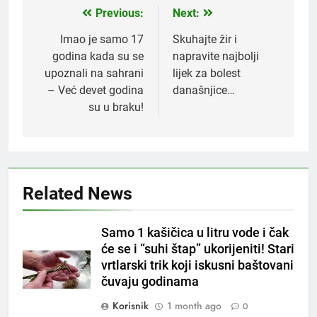
Previous:
Next:
Post
navigation
Imao je samo 17
Skuhajte žir i
godina kada su se
napravite najbolji
upoznali na sahrani
lijek za bolest
– Već devet godina
današnjice…
su u braku!
Related News
Samo 1 kašičica u litru vode i čak
će se i “suhi štap” ukorijeniti! Stari
vrtlarski trik koji iskusni baštovani
5
čuvaju godinama
Čaj od lovora i cimeta – prirodni
napitak za svakodnevnu rutinu
Korisnik
1 month ago
0