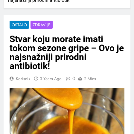
najsnažniji prirodni antibiotik!
OSTALO
ZDRAVLJE
Stvar koju morate imati
tokom sezone gripe – Ovo je
najsnažniji prirodni
antibiotik!
0
Korisnik
3 Years Ago
2 Mins