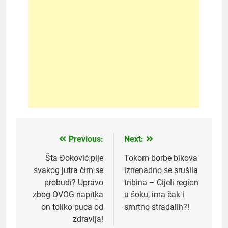
Previous:
Next:
Post
navigation
Šta Đoković pije
Tokom borbe bikova
svakog jutra čim se
iznenadno se srušila
probudi? Upravo
tribina – Cijeli region
zbog OVOG napitka
u šoku, ima čak i
on toliko puca od
smrtno stradalih?!
zdravlja!