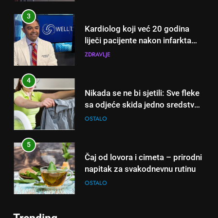
3
Kardiolog koji već 20 godina
liječi pacijente nakon infarkta
otkrio: Ove 4 jutarnje navike
ZDRAVLJE
nikada ne praktikujem prije 9
sati – mnogi ih rade svakog
4
dana!
Nikada se ne bi sjetili: Sve fleke
sa odjeće skida jedno sredstvo
koje svi imamo u kući
OSTALO
5
Čaj od lovora i cimeta – prirodni
napitak za svakodnevnu rutinu
OSTALO
6