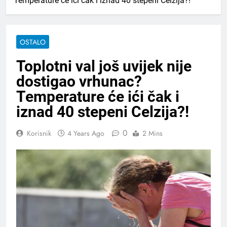
Temperature će ići čak i iznad 40 stepeni Celzija?!
OSTALO
Toplotni val još uvijek nije
dostigao vrhunac?
Temperature će ići čak i
iznad 40 stepeni Celzija?!
0
Korisnik
4 Years Ago
2 Mins