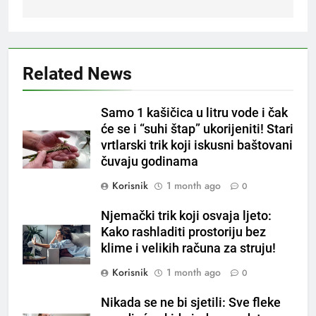
Related News
5
Samo 1 kašičica u litru vode i čak
Čaj od lovora i cimeta – prirodni
će se i “suhi štap” ukorijeniti! Stari
napitak za svakodnevnu rutinu
vrtlarski trik koji iskusni baštovani
OSTALO
čuvaju godinama
Korisnik
1 month ago
0
6
ČISTAČ JETRE: Uzmite gutljaj
Njemački trik koji osvaja ljeto:
na prazan stomak i crijeva će
Kako rashladiti prostoriju bez
raditi kao sat, zaboravit ćete na
OSTALO
klime i velikih računa za struju!
loše varenje
Korisnik
1 month ago
0
7
Tračevi su njihova glavna
Nikada se ne bi sjetili: Sve fleke