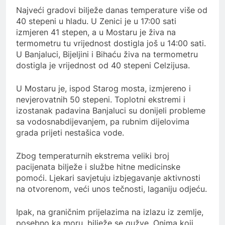
Najveći gradovi bilježe danas temperature više od
40 stepeni u hladu. U Zenici je u 17:00 sati
izmjeren 41 stepen, a u Mostaru je živa na
termometru tu vrijednost dostigla još u 14:00 sati.
U Banjaluci, Bijeljini i Bihaću živa na termometru
dostigla je vrijednost od 40 stepeni Celzijusa.
U Mostaru je, ispod Starog mosta, izmjereno i
nevjerovatnih 50 stepeni. Toplotni ekstremi i
izostanak padavina Banjaluci su donijeli probleme
sa vodosnabdijevanjem, pa rubnim dijelovima
grada prijeti nestašica vode.
Zbog temperaturnih ekstrema veliki broj
pacijenata bilježe i službe hitne medicinske
pomoći. Ljekari savjetuju izbjegavanje aktivnosti
na otvorenom, veći unos tečnosti, laganiju odjeću.
Ipak, na graničnim prijelazima na izlazu iz zemlje,
posebno ka moru, bilježe se gužve. Onima koji