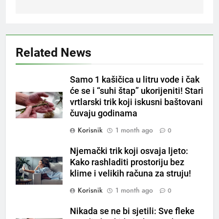
Related News
5
Samo 1 kašičica u litru vode i čak
Čaj od lovora i cimeta – prirodni
će se i “suhi štap” ukorijeniti! Stari
napitak za svakodnevnu rutinu
vrtlarski trik koji iskusni baštovani
OSTALO
čuvaju godinama
Korisnik
1 month ago
0
6
ČISTAČ JETRE: Uzmite gutljaj
Njemački trik koji osvaja ljeto:
na prazan stomak i crijeva će
Kako rashladiti prostoriju bez
raditi kao sat, zaboravit ćete na
OSTALO
klime i velikih računa za struju!
loše varenje
Korisnik
1 month ago
0
7
Tračevi su njihova glavna
Nikada se ne bi sjetili: Sve fleke