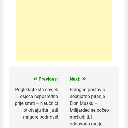
Previous:
Next:
Post
navigation
Pogledajte šta čovjek
Erdogan postavio
osjeća neposredno
neprijatno pitanje
prije smrti – Naučnici
Elon Musku –
otkrivaju šta ljudi
Milijarded se počeo
najgore podnose!
meškoljiti, i
odgovorio mu je…