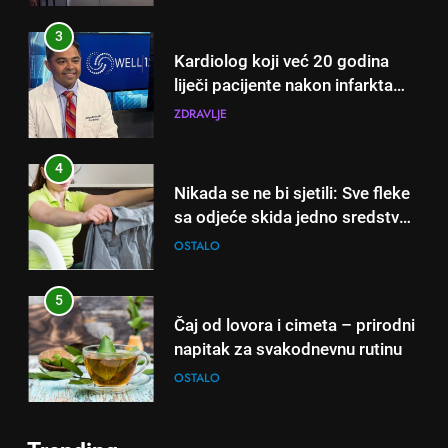
3
Kardiolog koji već 20 godina
liječi pacijente nakon infarkta
otkrio: Ove 4 jutarnje navike
ZDRAVLJE
nikada ne praktikujem prije 9
sati – mnogi ih rade svakog
4
dana!
Nikada se ne bi sjetili: Sve fleke
sa odjeće skida jedno sredstvo
koje svi imamo u kući
OSTALO
5
Čaj od lovora i cimeta – prirodni
napitak za svakodnevnu rutinu
OSTALO
6