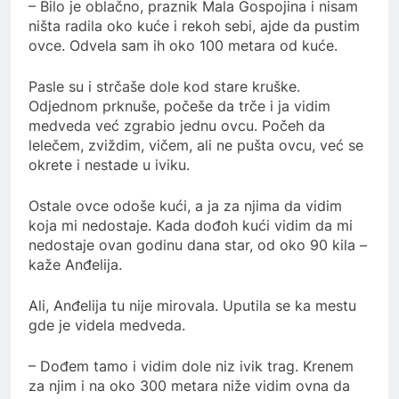
– Bilo je oblačno, praznik Mala Gospojina i nisam
ništa radila oko kuće i rekoh sebi, ajde da pustim
ovce. Odvela sam ih oko 100 metara od kuće.
Pasle su i strčaše dole kod stare kruške.
Odjednom prknuše, počeše da trče i ja vidim
medveda već zgrabio jednu ovcu. Počeh da
lelečem, zviždim, vičem, ali ne pušta ovcu, već se
okrete i nestade u iviku.
Ostale ovce odoše kući, a ja za njima da vidim
koja mi nedostaje. Kada dođoh kući vidim da mi
nedostaje ovan godinu dana star, od oko 90 kila –
kaže Anđelija.
Ali, Anđelija tu nije mirovala. Uputila se ka mestu
gde je videla medveda.
– Dođem tamo i vidim dole niz ivik trag. Krenem
za njim i na oko 300 metara niže vidim ovna da