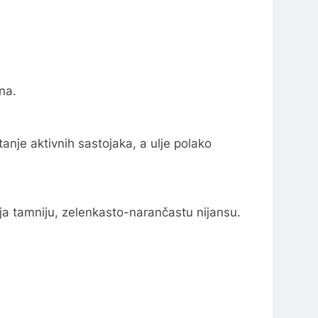
ena.
nje aktivnih sastojaka, a ulje polako
ija tamniju, zelenkasto-narančastu nijansu.