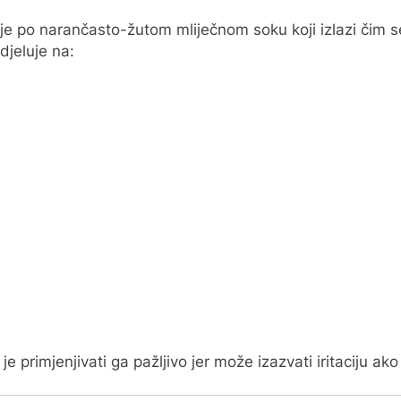
je po narančasto-žutom mliječnom soku koji izlazi čim se
 djeluje na:
 je primjenjivati ga pažljivo jer može izazvati iritaciju a