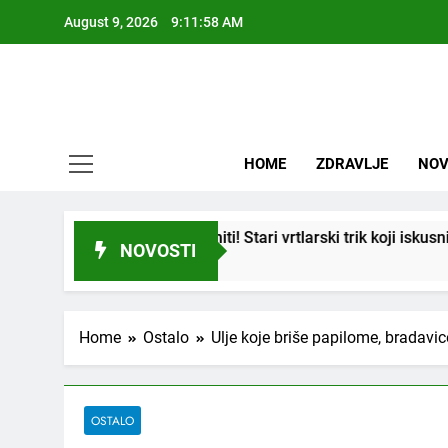
Skip
August 9, 2026
9:11:59 AM
to
content
HOME
ZDRAVLJE
NOV
korijeniti! Stari vrtlarski trik koji iskusni baštovani čuvaju god
NOVOSTI
Home
Ostalo
Ulje koje briše papilome, bradavic
OSTALO