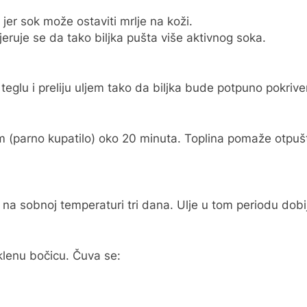
jer sok može ostaviti mrlje na koži.
eruje se da tako biljka pušta više aktivnog soka.
nu teglu i preliju uljem tako da biljka bude potpuno pokriv
 (parno kupatilo) oko 20 minuta. Toplina pomaže otpušta
a na sobnoj temperaturi tri dana. Ulje u tom periodu dob
aklenu bočicu. Čuva se: