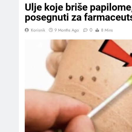
Ulje koje briše papilome
posegnuti za farmaceuts
0
Korisnik
9 Months Ago
8 Mins