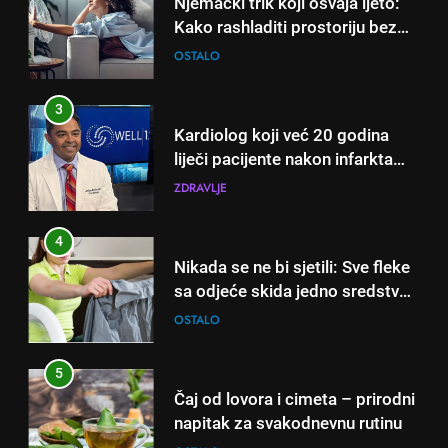
Njemački trik koji osvaja ljeto:
Kako rashladiti prostoriju bez
klime i velikih računa za struju!
OSTALO
3
Kardiolog koji već 20 godina
liječi pacijente nakon infarkta
otkrio: Ove 4 jutarnje navike
ZDRAVLJE
nikada ne praktikujem prije 9
sati – mnogi ih rade svakog
4
dana!
Nikada se ne bi sjetili: Sve fleke
sa odjeće skida jedno sredstvo
koje svi imamo u kući
OSTALO
5
Čaj od lovora i cimeta – prirodni
napitak za svakodnevnu rutinu