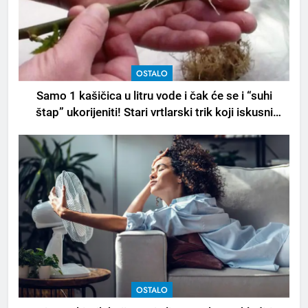
OSTALO
Samo 1 kašičica u litru vode i čak će se i “suhi
štap” ukorijeniti! Stari vrtlarski trik koji iskusni
baštovani čuvaju godinama
OSTALO