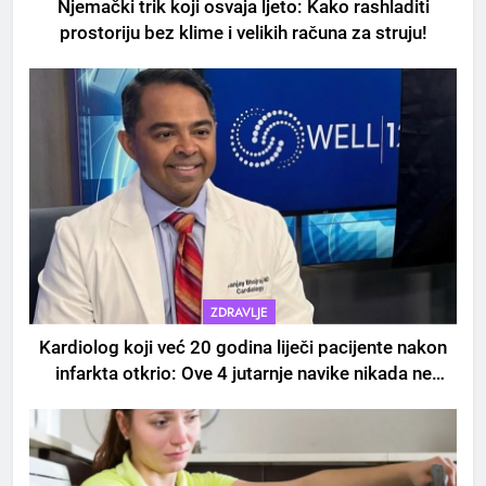
Njemački trik koji osvaja ljeto: Kako rashladiti
prostoriju bez klime i velikih računa za struju!
5
Čaj od lovora i cimeta – prirodni
napitak za svakodnevnu rutinu
ZDRAVLJE
OSTALO
Kardiolog koji već 20 godina liječi pacijente nakon
infarkta otkrio: Ove 4 jutarnje navike nikada ne
6
praktikujem prije 9 sati – mnogi ih rade svakog
ČISTAČ JETRE: Uzmite gutljaj
dana!
na prazan stomak i crijeva će
raditi kao sat, zaboravit ćete na
OSTALO
loše varenje