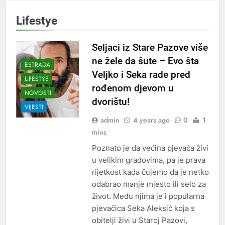
Lifestye
Seljaci iz Stare Pazove više
ne žele da šute – Evo šta
ESTRADA
Veljko i Seka rade pred
LIFESTYE
rođenom djevom u
NOVOSTI
dvorištu!
VIJESTI
admin
4 years ago
0
1
mins
Poznato je da većina pjevača živi
u velikim gradovima, pa je prava
rijetkost kada čujemo da je netko
odabrao manje mjesto ili selo za
život. Među njima je i popularna
pjevačica Seka Aleksić koja s
obitelji živi u Staroj Pazovi,