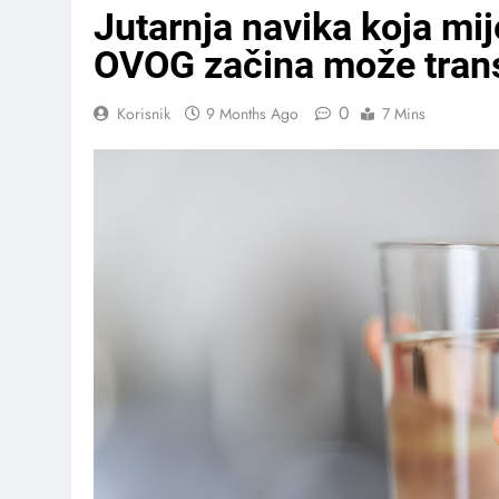
Jutarnja navika koja mi
OVOG začina može transf
0
Korisnik
9 Months Ago
7 Mins