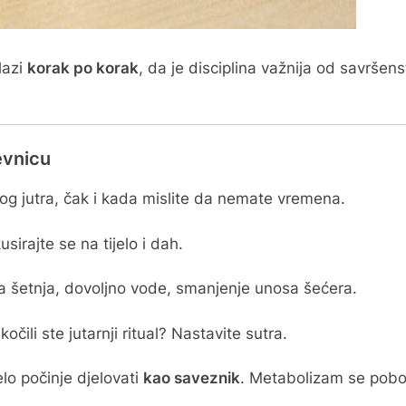
lazi
korak po korak
, da je disciplina važnija od savršen
evnicu
kog jutra, čak i kada mislite da nemate vremena.
usirajte se na tijelo i dah.
a šetnja, dovoljno vode, smanjenje unosa šećera.
očili ste jutarnji ritual? Nastavite sutra.
lo počinje djelovati
kao saveznik
. Metabolizam se pobol