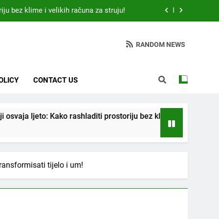
 otkrio: Ove 4 jutarnje navike nikada ne
ije 9 sati – mnogi ih rade svakog dana!
da jedno sredstvo koje svi imamo u kući
RANDOM NEWS
tari vrtlarski trik koji iskusni baštovani
čuvaju godinama
OLICY
CONTACT US
iju bez klime i velikih računa za struju!
 otkrio: Ove 4 jutarnje navike nikada ne
ije 9 sati – mnogi ih rade svakog dana!
shladiti prostoriju bez klime i velikih računa za struju!
da jedno sredstvo koje svi imamo u kući
nsformisati tijelo i um!