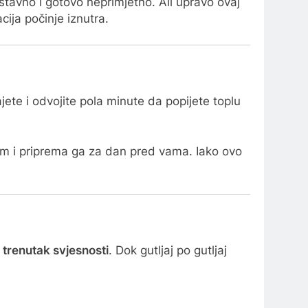
stavno i gotovo neprimjetno. Ali upravo ovaj
cija počinje iznutra.
jete i odvojite pola minute da popijete toplu
em i priprema ga za dan pred vama. Iako ovo
e
trenutak svjesnosti
. Dok gutljaj po gutljaj