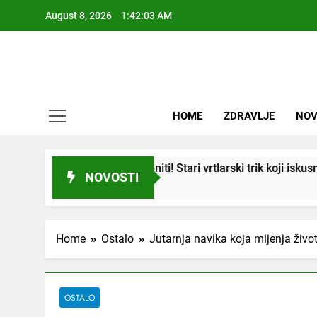
Skip
August 8, 2026
1:42:04 AM
to
content
HOME
ZDRAVLJE
NOV
p” ukorijeniti! Stari vrtlarski trik koji iskusni baštovani čuvaju 
NOVOSTI
Home
Ostalo
Jutarnja navika koja mijenja živ
OSTALO