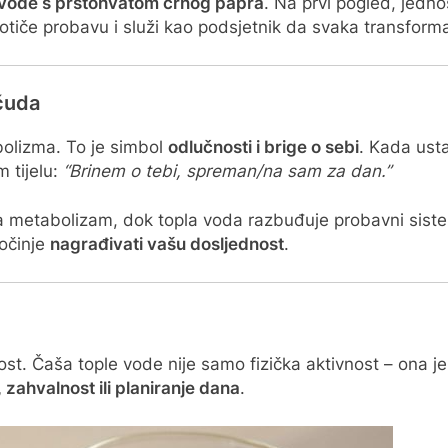
e vode s prstohvatom crnog papra
. Na prvi pogled, jedno
otiče probavu i služi kao podsjetnik da svaka transforma
čuda
bolizma. To je simbol
odlučnosti i brige o sebi
. Kada usta
 tijelu:
“Brinem o tebi, spreman/na sam za dan.”
ira metabolizam, dok topla voda razbuđuje probavni sist
počinje
nagrađivati vašu dosljednost
.
nost. Čaša tople vode nije samo fizička aktivnost – ona j
 zahvalnost ili planiranje dana
.