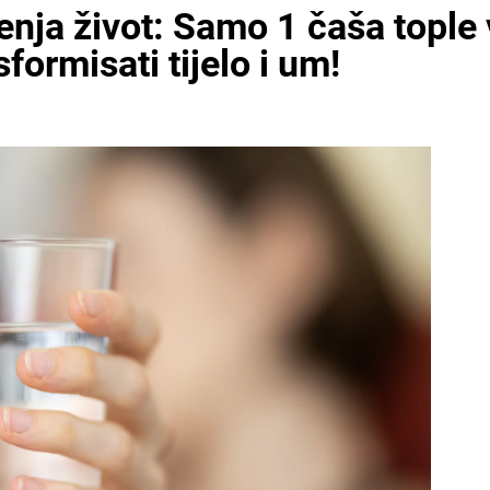
jenja život: Samo 1 čaša topl
ormisati tijelo i um!