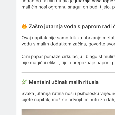
Jedan od takvih rituala je
jutarnja čaša topl
mali čin nosi ogromnu snagu: on budi tijelo, p
Zašto jutarnja voda s paprom radi 
Ovaj napitak nije samo trik za ubrzanje meta
vodu s malim dodatkom začina, govorite svom
Crni papar pomaže cirkulaciju i blago stimul
nije magični eliksir, tijelo prepoznaje napor i 
Mentalni učinak malih rituala
Svaka jutarnja rutina nosi i psihološku vrijed
pijete napitak, možete odvojiti minutu za
dah,