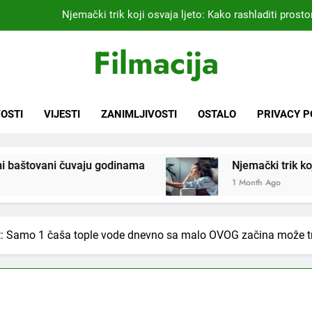
Kardiolog koji već 20 godina liječi pacijente nakon infarkta
praktikujem pr
Filmacija
Nikada se ne bi sjetili: Sve fleke sa odjeće ski
Samo 1 kašičica u litru vode i čak će se i “suhi štap” ukorijeniti! S
OSTI
VIJESTI
ZANIMLJIVOSTI
OSTALO
PRIVACY P
Njemački trik koji osvaja ljeto: Kako rashladiti prostor
Kardiolog koji već 20 godina liječi pacijente nakon infarkta
praktikujem pr
godinama
Njemački trik koji osvaja ljeto: Kako ra
1 Month Ago
Nikada se ne bi sjetili: Sve fleke sa odjeće ski
ot: Samo 1 čaša tople vode dnevno sa malo OVOG začina može tra