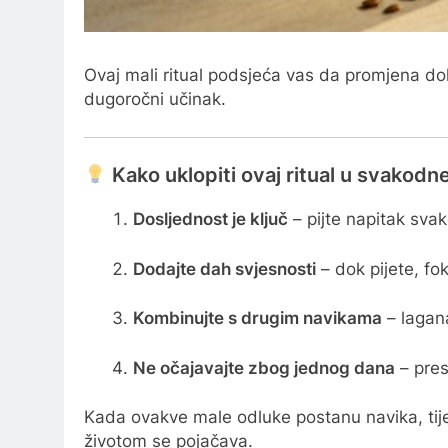
Ovaj mali ritual podsjeća vas da promjena do
dugoročni učinak.
Kako uklopiti ovaj ritual u svakodn
Dosljednost je ključ
– pijte napitak sva
Dodajte dah svjesnosti
– dok pijete, fok
Kombinujte s drugim navikama
– lagan
Ne očajavajte zbog jednog dana
– presk
Kada ovakve male odluke postanu navika, tije
životom se pojačava.