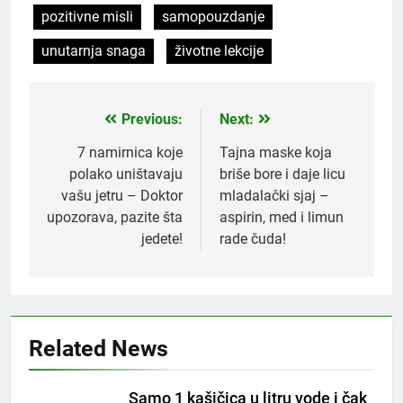
pozitivne misli
samopouzdanje
unutarnja snaga
životne lekcije
Previous:
Next:
Post
navigation
7 namirnica koje
Tajna maske koja
polako uništavaju
briše bore i daje licu
vašu jetru – Doktor
mladalački sjaj –
upozorava, pazite šta
aspirin, med i limun
jedete!
rade čuda!
5
Čaj od lovora i cimeta – prirodni
napitak za svakodnevnu rutinu
OSTALO
Related News
6
Samo 1 kašičica u litru vode i čak
ČISTAČ JETRE: Uzmite gutljaj