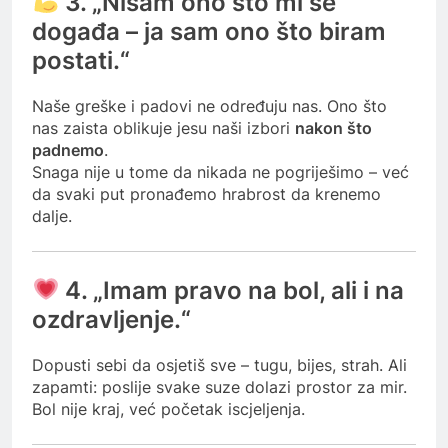
3. „Nisam ono što mi se
događa – ja sam ono što biram
postati.“
Naše greške i padovi ne određuju nas. Ono što
nas zaista oblikuje jesu naši izbori
nakon što
padnemo
.
Snaga nije u tome da nikada ne pogriješimo – već
da svaki put pronađemo hrabrost da krenemo
dalje.
4. „Imam pravo na bol, ali i na
ozdravljenje.“
Dopusti sebi da osjetiš sve – tugu, bijes, strah. Ali
zapamti: poslije svake suze dolazi prostor za mir.
Bol nije kraj, već početak iscjeljenja.