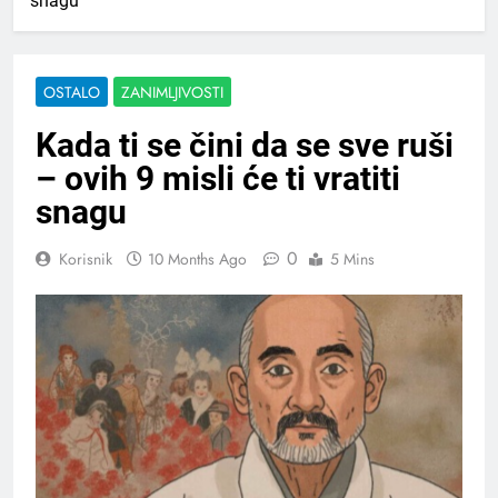
snagu
OSTALO
ZANIMLJIVOSTI
Kada ti se čini da se sve ruši
– ovih 9 misli će ti vratiti
snagu
0
Korisnik
10 Months Ago
5 Mins