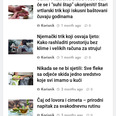
će se i “suhi štap” ukorijeniti! Stari
na prazan stomak i crijeva će
vrtlarski trik koji iskusni baštovani
raditi kao sat, zaboravit ćete na
OSTALO
čuvaju godinama
loše varenje
Korisnik
1 month ago
0
7
Tračevi su njihova glavna
Njemački trik koji osvaja ljeto:
preokupacija: Ljudi rođeni u ova
Kako rashladiti prostoriju bez
tri znaka najviše vole ogovarati
OSTALO
klime i velikih računa za struju!
Korisnik
1 month ago
0
8
Piće od smreke – prirodni
Nikada se ne bi sjetili: Sve fleke
napitak koji se često spominje
sa odjeće skida jedno sredstvo
koje svi imamo u kući
kod šećerne bolesti
OSTALO
Korisnik
3 months ago
0
1
Čaj od lovora i cimeta – prirodni
Samo 1 kašičica u litru vode i
napitak za svakodnevnu rutinu
čak će se i “suhi štap”
ukorijeniti! Stari vrtlarski trik koji
Korisnik
3 months ago
0
OSTALO