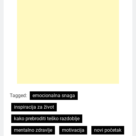
Tagged:
emocionalna snaga
inspiracija za život
kako prebroditi teško razdoblje
mentalno zdravlje
motivacija
novi početak