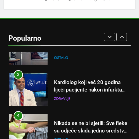
iskusni baštovani čuvaju
godinama
2
Njemački trik koji osvaja ljeto:
Kako rashladiti prostoriju bez
Popularno
klime i velikih računa za struju!
OSTALO
3
Kardiolog koji već 20 godina
liječi pacijente nakon infarkta
otkrio: Ove 4 jutarnje navike
ZDRAVLJE
nikada ne praktikujem prije 9
sati – mnogi ih rade svakog
4
dana!
Nikada se ne bi sjetili: Sve fleke
sa odjeće skida jedno sredstvo
koje svi imamo u kući
OSTALO